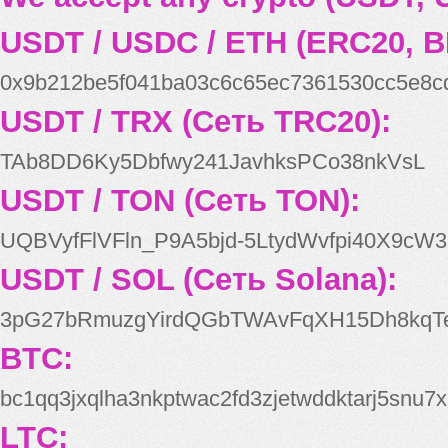
USDT / USDC / ETH (ERC20, B
0x9b212be5f041ba03c6c65ec7361530cc5e8c
USDT / TRX (Сеть TRC20):
TAb8DD6Ky5Dbfwy241JavhksPCo38nkVsL
USDT / TON (Сеть TON):
UQBVyfFlVFln_P9A5bjd-5LtydWvfpi40X9cW3
USDT / SOL (Сеть Solana):
3pG27bRmuzgYirdQGbTWAvFqXH15Dh8kqT
BTC:
bc1qq3jxqlha3nkptwac2fd3zjetwddktarj5snu7x
LTC: