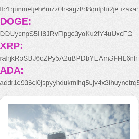
ltc1qunmetjeh6mzz0hsagz8d8qulpfu2jeuzaxa
DOGE:
DDUycnpS5H8JRvFipgc3yoKu2fY4uUxcFG
XRP:
rahjkRoSBJ6oZPy5A2uBPDbYEAmSFHL6nh
ADA:
addr1q936cl0jspyyhdukmlhq5ujv4x3thuynetr