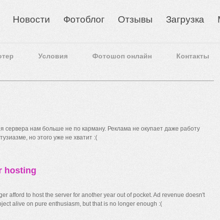
Новости
Фотоблог
Отзывы
Загрузка
отер
Условия
Фотошоп онлайн
Контакты
 сервера нам больше не по карману. Реклама не окупает даже работу
узиазме, но этого уже не хватит :(
r hosting
r afford to host the server for another year out of pocket. Ad revenue doesn't
ect alive on pure enthusiasm, but that is no longer enough :(