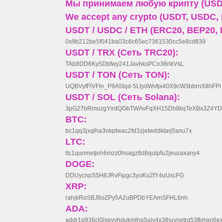
Мы принимаем любую крипту (USDT
We accept any crypto (USDT, USDC, B
USDT / USDC / ETH (ERC20, BEP20, 
0x9b212be5f041ba03c6c65ec7361530cc5e8cd839
USDT / TRX (Сеть TRC20):
TAb8DD6Ky5Dbfwy241JavhksPCo38nkVsL
USDT / TON (Сеть TON):
UQBVyfFlVFln_P9A5bjd-5LtydWvfpi40X9cW3bbrnX8hFPl
USDT / SOL (Сеть Solana):
3pG27bRmuzgYirdQGbTWAvFqXH15Dh8kqTeXBx3Z4YD
BTC:
bc1qq3jxqlha3nkptwac2fd3zjetwddktarj5snu7x
LTC:
ltc1qunmetjeh6mzz0hsagz8d8qulpfu2jeuzaxany4
DOGE:
DDUycnpS5H8JRvFipgc3yoKu2fY4uUxcFG
XRP:
rahjkRoSBJ6oZPy5A2uBPDbYEAmSFHL6nh
ADA:
addr1q936cl0jspyyhdukmlhq5ujv4x3thuynetrq53fkmxn6e