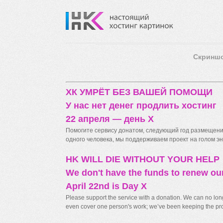
Скринш
ХК УМРЁТ БЕЗ ВАШЕЙ ПОМОЩИ
У нас нет денег продлить хостинг
22 апреля — день X
Помогите сервису донатом, следующий год размещения
одного человека, мы поддерживаем проект на голом энт
HK WILL DIE WITHOUT YOUR HELP
We don't have the funds to renew ou
April 22nd is Day X
Please support the service with a donation. We can no longe
even cover one person's work; we’ve been keeping the proj