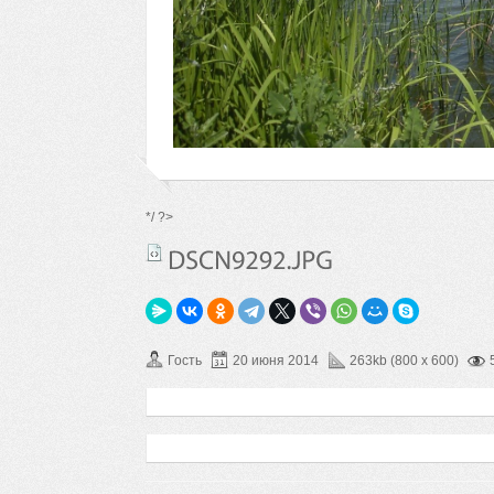
*/ ?>
Гость
20 июня 2014
263kb (800 x 600)