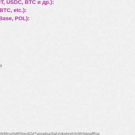
, USDC, BTC и др.):
TC, etc.):
Base, POL):
9
xfx98cyzhd85hwz82d7veqa6xa3lah2vkwhreh3x96rfgksqff5sp