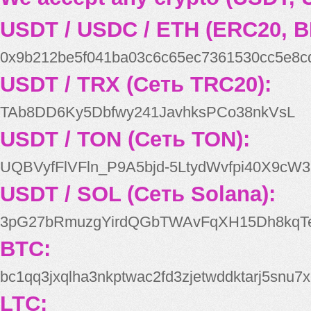
USDT / USDC / ETH (ERC20, B
0x9b212be5f041ba03c6c65ec7361530cc5e8c
USDT / TRX (Сеть TRC20):
TAb8DD6Ky5Dbfwy241JavhksPCo38nkVsL
USDT / TON (Сеть TON):
UQBVyfFlVFln_P9A5bjd-5LtydWvfpi40X9cW3
USDT / SOL (Сеть Solana):
3pG27bRmuzgYirdQGbTWAvFqXH15Dh8kqT
BTC:
bc1qq3jxqlha3nkptwac2fd3zjetwddktarj5snu7x
LTC: