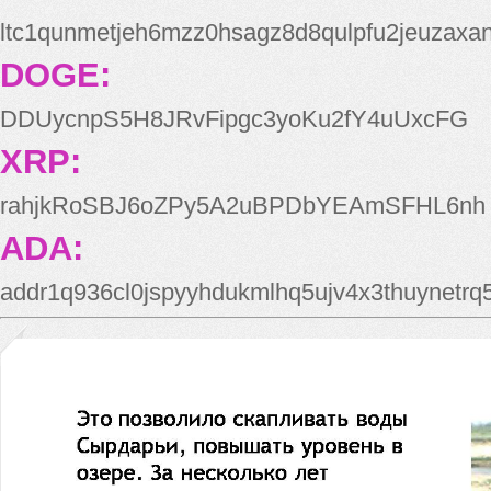
ltc1qunmetjeh6mzz0hsagz8d8qulpfu2jeuzaxa
DOGE:
DDUycnpS5H8JRvFipgc3yoKu2fY4uUxcFG
XRP:
rahjkRoSBJ6oZPy5A2uBPDbYEAmSFHL6nh
ADA:
addr1q936cl0jspyyhdukmlhq5ujv4x3thuynetr