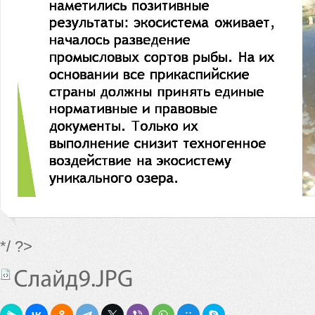
*/ ?>