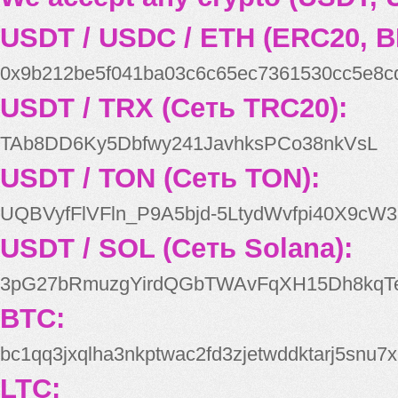
USDT / USDC / ETH (ERC20, B
0x9b212be5f041ba03c6c65ec7361530cc5e8c
USDT / TRX (Сеть TRC20):
TAb8DD6Ky5Dbfwy241JavhksPCo38nkVsL
USDT / TON (Сеть TON):
UQBVyfFlVFln_P9A5bjd-5LtydWvfpi40X9cW3
USDT / SOL (Сеть Solana):
3pG27bRmuzgYirdQGbTWAvFqXH15Dh8kqT
BTC:
bc1qq3jxqlha3nkptwac2fd3zjetwddktarj5snu7x
LTC: