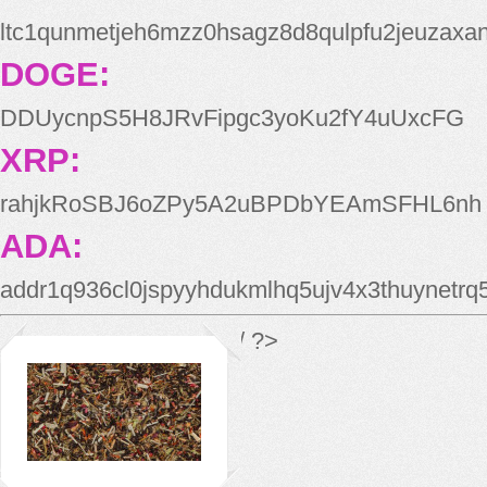
ltc1qunmetjeh6mzz0hsagz8d8qulpfu2jeuzaxa
DOGE:
DDUycnpS5H8JRvFipgc3yoKu2fY4uUxcFG
XRP:
rahjkRoSBJ6oZPy5A2uBPDbYEAmSFHL6nh
ADA:
addr1q936cl0jspyyhdukmlhq5ujv4x3thuynetr
*/ ?>