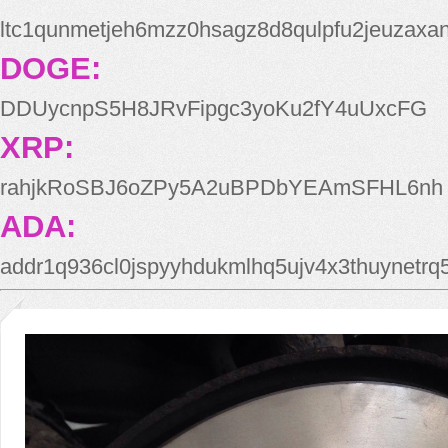
ltc1qunmetjeh6mzz0hsagz8d8qulpfu2jeuzaxa
DOGE:
DDUycnpS5H8JRvFipgc3yoKu2fY4uUxcFG
XRP:
rahjkRoSBJ6oZPy5A2uBPDbYEAmSFHL6nh
ADA:
addr1q936cl0jspyyhdukmlhq5ujv4x3thuynetr