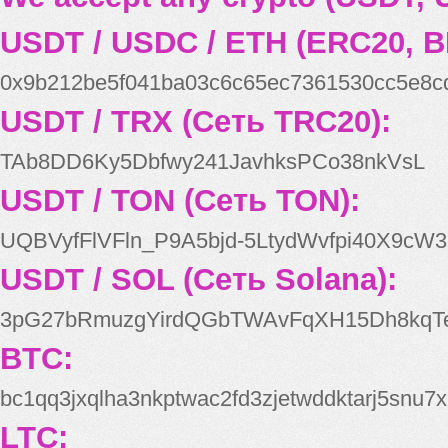
USDT / USDC / ETH (ERC20, B
0x9b212be5f041ba03c6c65ec7361530cc5e8c
USDT / TRX (Сеть TRC20):
TAb8DD6Ky5Dbfwy241JavhksPCo38nkVsL
USDT / TON (Сеть TON):
UQBVyfFlVFln_P9A5bjd-5LtydWvfpi40X9cW3
USDT / SOL (Сеть Solana):
3pG27bRmuzgYirdQGbTWAvFqXH15Dh8kqT
BTC:
bc1qq3jxqlha3nkptwac2fd3zjetwddktarj5snu7x
LTC: