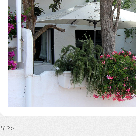
*/ ?>