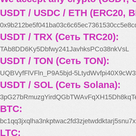
USDT / USDC / ETH (ERC20, B
0x9b212be5f041ba03c6c65ec7361530cc5e8c
USDT / TRX (Сеть TRC20):
TAb8DD6Ky5Dbfwy241JavhksPCo38nkVsL
USDT / TON (Сеть TON):
UQBVyfFlVFln_P9A5bjd-5LtydWvfpi40X9cW3
USDT / SOL (Сеть Solana):
3pG27bRmuzgYirdQGbTWAvFqXH15Dh8kqT
BTC:
bc1qq3jxqlha3nkptwac2fd3zjetwddktarj5snu7x
LTC: