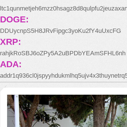
ltc1qunmetjeh6mzz0hsagz8d8qulpfu2jeuzaxa
DOGE:
DDUycnpS5H8JRvFipgc3yoKu2fY4uUxcFG
XRP:
rahjkRoSBJ6oZPy5A2uBPDbYEAmSFHL6nh
ADA:
addr1q936cl0jspyyhdukmlhq5ujv4x3thuynetr