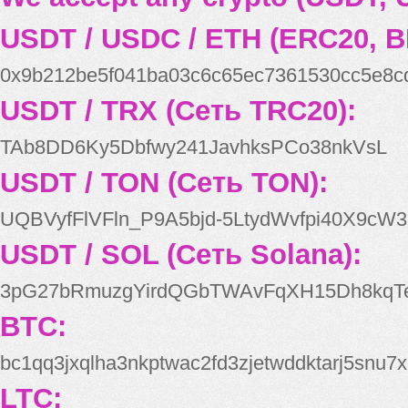
USDT / USDC / ETH (ERC20, B
0x9b212be5f041ba03c6c65ec7361530cc5e8c
USDT / TRX (Сеть TRC20):
TAb8DD6Ky5Dbfwy241JavhksPCo38nkVsL
USDT / TON (Сеть TON):
UQBVyfFlVFln_P9A5bjd-5LtydWvfpi40X9cW3
USDT / SOL (Сеть Solana):
3pG27bRmuzgYirdQGbTWAvFqXH15Dh8kqT
BTC:
bc1qq3jxqlha3nkptwac2fd3zjetwddktarj5snu7x
LTC: