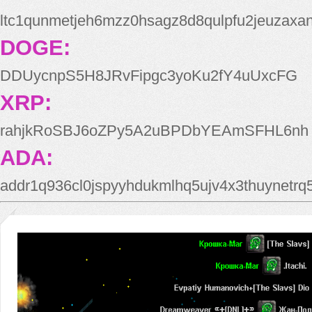
ltc1qunmetjeh6mzz0hsagz8d8qulpfu2jeuzaxa
DOGE:
DDUycnpS5H8JRvFipgc3yoKu2fY4uUxcFG
XRP:
rahjkRoSBJ6oZPy5A2uBPDbYEAmSFHL6nh
ADA:
addr1q936cl0jspyyhdukmlhq5ujv4x3thuynetr