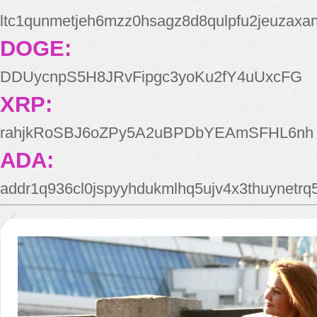
ltc1qunmetjeh6mzz0hsagz8d8qulpfu2jeuzaxa
DOGE:
DDUycnpS5H8JRvFipgc3yoKu2fY4uUxcFG
XRP:
rahjkRoSBJ6oZPy5A2uBPDbYEAmSFHL6nh
ADA:
addr1q936cl0jspyyhdukmlhq5ujv4x3thuynetr