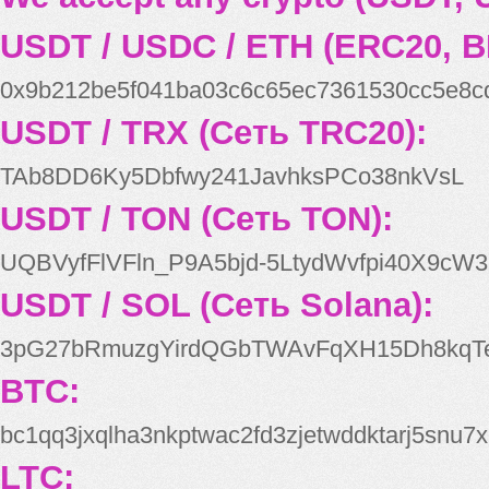
USDT / USDC / ETH (ERC20, B
0x9b212be5f041ba03c6c65ec7361530cc5e8c
USDT / TRX (Сеть TRC20):
TAb8DD6Ky5Dbfwy241JavhksPCo38nkVsL
USDT / TON (Сеть TON):
UQBVyfFlVFln_P9A5bjd-5LtydWvfpi40X9cW3
USDT / SOL (Сеть Solana):
3pG27bRmuzgYirdQGbTWAvFqXH15Dh8kqT
BTC:
bc1qq3jxqlha3nkptwac2fd3zjetwddktarj5snu7x
LTC: