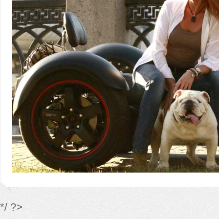
*/ ?>