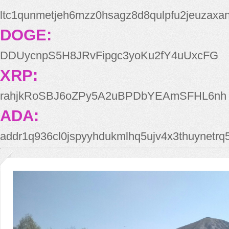
ltc1qunmetjeh6mzz0hsagz8d8qulpfu2jeuzaxa
DOGE:
DDUycnpS5H8JRvFipgc3yoKu2fY4uUxcFG
XRP:
rahjkRoSBJ6oZPy5A2uBPDbYEAmSFHL6nh
ADA:
addr1q936cl0jspyyhdukmlhq5ujv4x3thuynetr