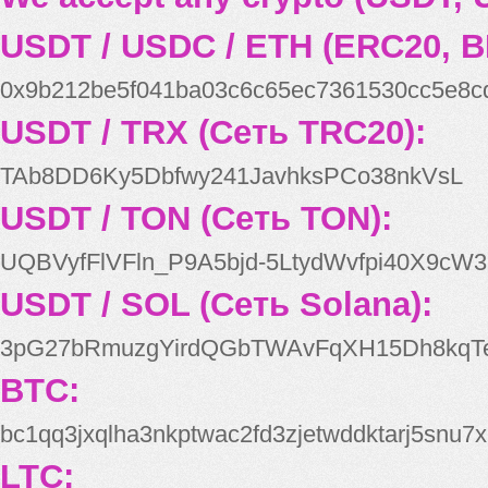
USDT / USDC / ETH (ERC20, B
0x9b212be5f041ba03c6c65ec7361530cc5e8c
USDT / TRX (Сеть TRC20):
TAb8DD6Ky5Dbfwy241JavhksPCo38nkVsL
USDT / TON (Сеть TON):
UQBVyfFlVFln_P9A5bjd-5LtydWvfpi40X9cW3
USDT / SOL (Сеть Solana):
3pG27bRmuzgYirdQGbTWAvFqXH15Dh8kqT
BTC:
bc1qq3jxqlha3nkptwac2fd3zjetwddktarj5snu7x
LTC: