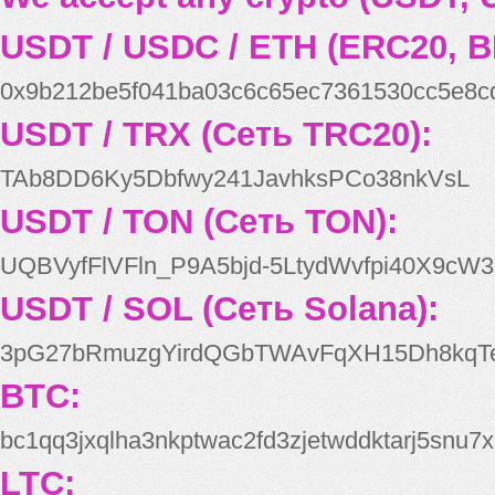
USDT / USDC / ETH (ERC20, B
0x9b212be5f041ba03c6c65ec7361530cc5e8c
USDT / TRX (Сеть TRC20):
TAb8DD6Ky5Dbfwy241JavhksPCo38nkVsL
USDT / TON (Сеть TON):
UQBVyfFlVFln_P9A5bjd-5LtydWvfpi40X9cW3
USDT / SOL (Сеть Solana):
3pG27bRmuzgYirdQGbTWAvFqXH15Dh8kqT
BTC:
bc1qq3jxqlha3nkptwac2fd3zjetwddktarj5snu7x
LTC: