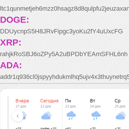
ltc1qunmetjeh6mzz0hsagz8d8qulpfu2jeuzaxa
DOGE:
DDUycnpS5H8JRvFipgc3yoKu2fY4uUxcFG
XRP:
rahjkRoSBJ6oZPy5A2uBPDbYEAmSFHL6nh
ADA:
addr1q936cl0jspyyhdukmlhq5ujv4x3thuynetr