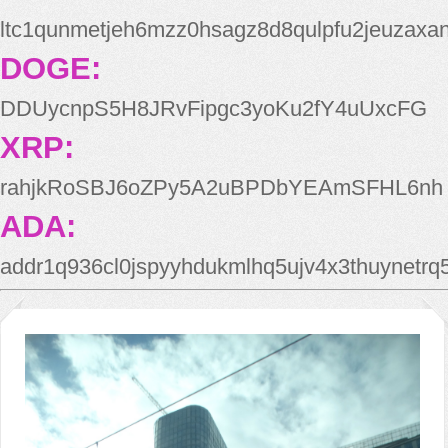
ltc1qunmetjeh6mzz0hsagz8d8qulpfu2jeuzaxa
DOGE:
DDUycnpS5H8JRvFipgc3yoKu2fY4uUxcFG
XRP:
rahjkRoSBJ6oZPy5A2uBPDbYEAmSFHL6nh
ADA:
addr1q936cl0jspyyhdukmlhq5ujv4x3thuynetr