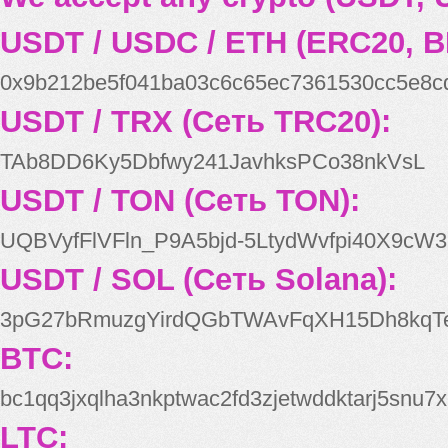
USDT / USDC / ETH (ERC20, B
0x9b212be5f041ba03c6c65ec7361530cc5e8c
USDT / TRX (Сеть TRC20):
TAb8DD6Ky5Dbfwy241JavhksPCo38nkVsL
USDT / TON (Сеть TON):
UQBVyfFlVFln_P9A5bjd-5LtydWvfpi40X9cW3
USDT / SOL (Сеть Solana):
3pG27bRmuzgYirdQGbTWAvFqXH15Dh8kqT
BTC:
bc1qq3jxqlha3nkptwac2fd3zjetwddktarj5snu7x
LTC: