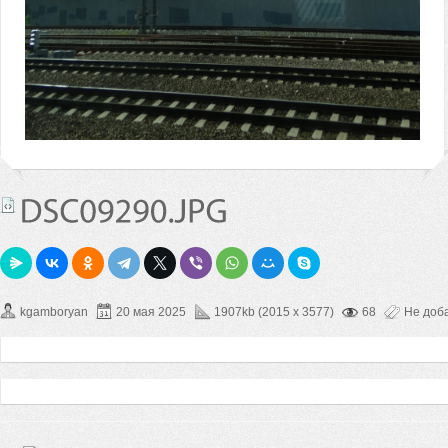
kgamboryan
20 мая 2025
1907kb (2015 x 3577)
68
Не доб