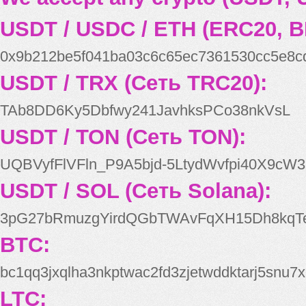
USDT / USDC / ETH (ERC20, B
0x9b212be5f041ba03c6c65ec7361530cc5e8c
USDT / TRX (Сеть TRC20):
TAb8DD6Ky5Dbfwy241JavhksPCo38nkVsL
USDT / TON (Сеть TON):
UQBVyfFlVFln_P9A5bjd-5LtydWvfpi40X9cW3
USDT / SOL (Сеть Solana):
3pG27bRmuzgYirdQGbTWAvFqXH15Dh8kqT
BTC:
bc1qq3jxqlha3nkptwac2fd3zjetwddktarj5snu7x
LTC: