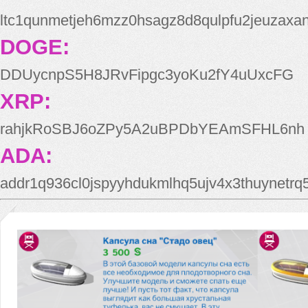
ltc1qunmetjeh6mzz0hsagz8d8qulpfu2jeuzaxa
DOGE:
DDUycnpS5H8JRvFipgc3yoKu2fY4uUxcFG
XRP:
rahjkRoSBJ6oZPy5A2uBPDbYEAmSFHL6nh
ADA:
addr1q936cl0jspyyhdukmlhq5ujv4x3thuynetr