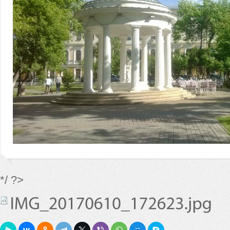
*/ ?>