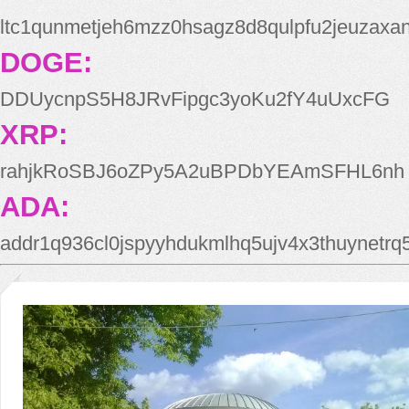
ltc1qunmetjeh6mzz0hsagz8d8qulpfu2jeuzaxa
DOGE:
DDUycnpS5H8JRvFipgc3yoKu2fY4uUxcFG
XRP:
rahjkRoSBJ6oZPy5A2uBPDbYEAmSFHL6nh
ADA:
addr1q936cl0jspyyhdukmlhq5ujv4x3thuynetr