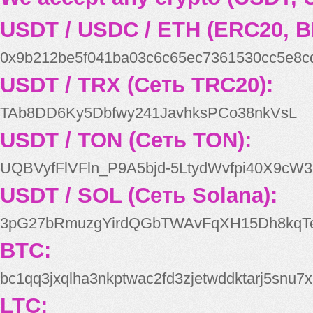
USDT / USDC / ETH (ERC20, B
0x9b212be5f041ba03c6c65ec7361530cc5e8c
USDT / TRX (Сеть TRC20):
TAb8DD6Ky5Dbfwy241JavhksPCo38nkVsL
USDT / TON (Сеть TON):
UQBVyfFlVFln_P9A5bjd-5LtydWvfpi40X9cW3
USDT / SOL (Сеть Solana):
3pG27bRmuzgYirdQGbTWAvFqXH15Dh8kqT
BTC:
bc1qq3jxqlha3nkptwac2fd3zjetwddktarj5snu7x
LTC: