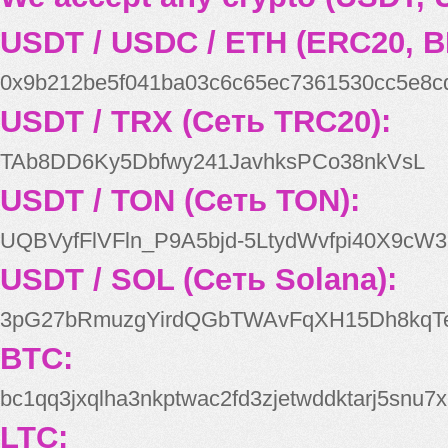
USDT / USDC / ETH (ERC20, B
0x9b212be5f041ba03c6c65ec7361530cc5e8c
USDT / TRX (Сеть TRC20):
TAb8DD6Ky5Dbfwy241JavhksPCo38nkVsL
USDT / TON (Сеть TON):
UQBVyfFlVFln_P9A5bjd-5LtydWvfpi40X9cW3
USDT / SOL (Сеть Solana):
3pG27bRmuzgYirdQGbTWAvFqXH15Dh8kqT
BTC:
bc1qq3jxqlha3nkptwac2fd3zjetwddktarj5snu7x
LTC: