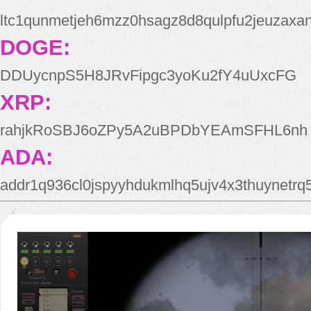
ltc1qunmetjeh6mzz0hsagz8d8qulpfu2jeuzaxa
DOGE:
DDUycnpS5H8JRvFipgc3yoKu2fY4uUxcFG
XRP:
rahjkRoSBJ6oZPy5A2uBPDbYEAmSFHL6nh
ADA:
addr1q936cl0jspyyhdukmlhq5ujv4x3thuynetr