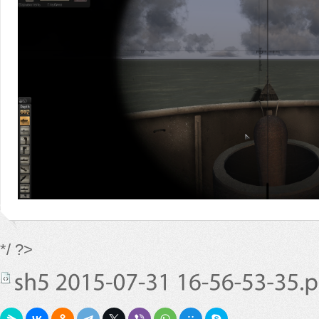
*/ ?>