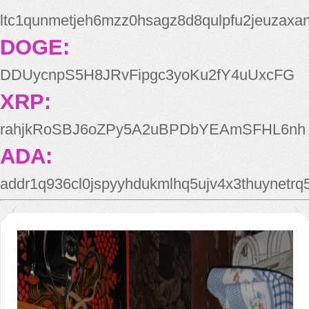
ltc1qunmetjeh6mzz0hsagz8d8qulpfu2jeuzaxa
DOGE:
DDUycnpS5H8JRvFipgc3yoKu2fY4uUxcFG
XRP:
rahjkRoSBJ6oZPy5A2uBPDbYEAmSFHL6nh
ADA:
addr1q936cl0jspyyhdukmlhq5ujv4x3thuynetr