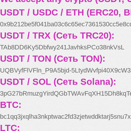
USDT / USDC / ETH (ERC20, B
0x9b212be5f041ba03c6c65ec7361530cc5e8c
USDT / TRX (Сеть TRC20):
TAb8DD6Ky5Dbfwy241JavhksPCo38nkVsL
USDT / TON (Сеть TON):
UQBVyfFlVFln_P9A5bjd-5LtydWvfpi40X9cW3
USDT / SOL (Сеть Solana):
3pG27bRmuzgYirdQGbTWAvFqXH15Dh8kqT
BTC:
bc1qq3jxqlha3nkptwac2fd3zjetwddktarj5snu7x
LTC: