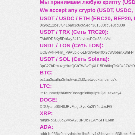
Мы принимаем любую крипту (USDT
We accept any crypto (USDT, USDC, B
USDT / USDC / ETH (ERC20, BEP20, 
0x9b212be5f041ba03c6c65ec7361530cc5e8cd839
USDT / TRX (Сеть TRC20):
TAb8DD6Ky5Dbfwy241JavhksPCo38nkVsL
USDT / TON (Сеть TON):
UQBVyfFlVFln_P9A5bjd-5LtydWvfpi40X9cW3bbrnX8hFPl
USDT / SOL (Сеть Solana):
3pG27bRmuzgYirdQGbTWAvFqXH15Dh8kqTeXBx3Z4YD
BTC:
bc1qq3jxqlha3nkptwac2fd3zjetwddktarj5snu7x
LTC:
ltc1qunmetjeh6mzz0hsagz8d8qulpfu2jeuzaxany4
DOGE:
DDUycnpS5H8JRvFipgc3yoKu2fY4uUxcFG
XRP:
rahjkRoSBJ6oZPy5A2uBPDbYEAmSFHL6nh
ADA:
addr1q936cl0jspyyhdukmlhq5ujv4x3thuynetrq53fkmxn6e