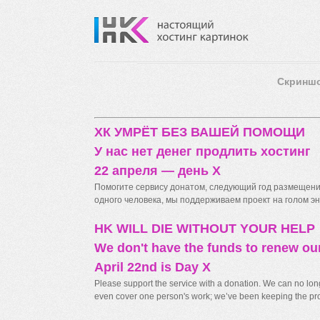
Скринш
ХК УМРЁТ БЕЗ ВАШЕЙ ПОМОЩИ
У нас нет денег продлить хостинг
22 апреля — день X
Помогите сервису донатом, следующий год размещения
одного человека, мы поддерживаем проект на голом энт
HK WILL DIE WITHOUT YOUR HELP
We don't have the funds to renew ou
April 22nd is Day X
Please support the service with a donation. We can no longe
even cover one person's work; we’ve been keeping the proj