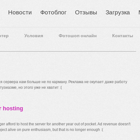
Новости
Фотоблог
Отзывы
Загрузка
отер
Условия
Фотошоп онлайн
Контакты
 сервера нам больше не по карману. Реклама не окупает даже работу
узиазме, но этого уже не хватит :(
r hosting
r afford to host the server for another year out of pocket. Ad revenue doesn't
ect alive on pure enthusiasm, but that is no longer enough :(