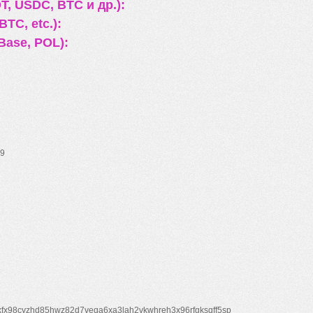
, USDC, BTC и др.):
TC, etc.):
Base, POL):
9
xfx98cyzhd85hwz82d7veqa6xa3lah2vkwhreh3x96rfgksqff5sp