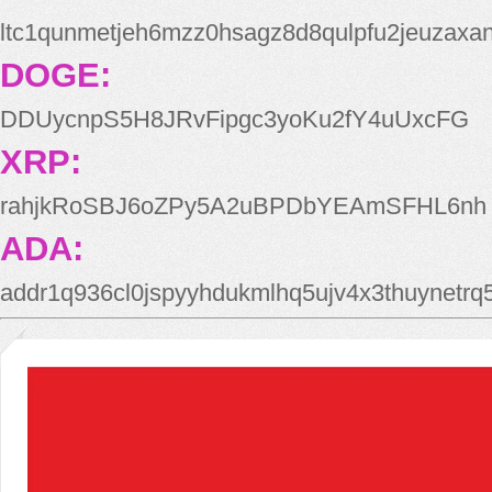
ltc1qunmetjeh6mzz0hsagz8d8qulpfu2jeuzaxa
DOGE:
DDUycnpS5H8JRvFipgc3yoKu2fY4uUxcFG
XRP:
rahjkRoSBJ6oZPy5A2uBPDbYEAmSFHL6nh
ADA:
addr1q936cl0jspyyhdukmlhq5ujv4x3thuynetr