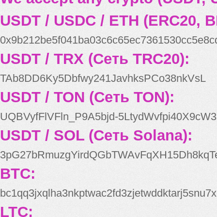
USDT / USDC / ETH (ERC20, B
0x9b212be5f041ba03c6c65ec7361530cc5e8c
USDT / TRX (Сеть TRC20):
TAb8DD6Ky5Dbfwy241JavhksPCo38nkVsL
USDT / TON (Сеть TON):
UQBVyfFlVFln_P9A5bjd-5LtydWvfpi40X9cW3
USDT / SOL (Сеть Solana):
3pG27bRmuzgYirdQGbTWAvFqXH15Dh8kqT
BTC:
bc1qq3jxqlha3nkptwac2fd3zjetwddktarj5snu7x
LTC: