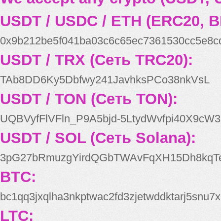
USDT / USDC / ETH (ERC20, B
0x9b212be5f041ba03c6c65ec7361530cc5e8c
USDT / TRX (Сеть TRC20):
TAb8DD6Ky5Dbfwy241JavhksPCo38nkVsL
USDT / TON (Сеть TON):
UQBVyfFlVFln_P9A5bjd-5LtydWvfpi40X9cW3
USDT / SOL (Сеть Solana):
3pG27bRmuzgYirdQGbTWAvFqXH15Dh8kqT
BTC:
bc1qq3jxqlha3nkptwac2fd3zjetwddktarj5snu7x
LTC: