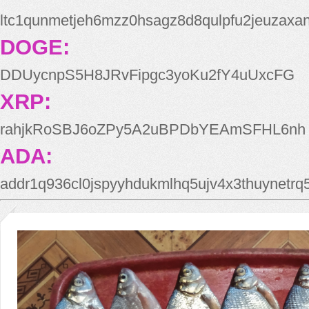
ltc1qunmetjeh6mzz0hsagz8d8qulpfu2jeuzaxa
DOGE:
DDUycnpS5H8JRvFipgc3yoKu2fY4uUxcFG
XRP:
rahjkRoSBJ6oZPy5A2uBPDbYEAmSFHL6nh
ADA:
addr1q936cl0jspyyhdukmlhq5ujv4x3thuynetr