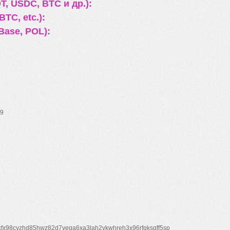
, USDC, BTC и др.):
TC, etc.):
Base, POL):
9
xfx98cyzhd85hwz82d7veqa6xa3lah2vkwhreh3x96rfgksqff5sp