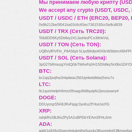
Мы принимаем любую крипту (USDT
We accept any crypto (USDT, USDC, B
USDT / USDC / ETH (ERC20, BEP20, 
0x9b212be5f041ba03c6c65ec7361530cc5e8cd839
USDT / TRX (Сеть TRC20):
TAb8DD6Ky5Dbfwy241JavhksPCo38nkVsL
USDT / TON (Сеть TON):
UQBVyfFlVFln_P9A5bjd-5LtydWvfpi40X9cW3bbrnX8hFPl
USDT / SOL (Сеть Solana):
3pG27bRmuzgYirdQGbTWAvFqXH15Dh8kqTeXBx3Z4YD
BTC:
bc1qq3jxqlha3nkptwac2fd3zjetwddktarj5snu7x
LTC:
ltc1qunmetjeh6mzz0hsagz8d8qulpfu2jeuzaxany4
DOGE:
DDUycnpS5H8JRvFipgc3yoKu2fY4uUxcFG
XRP:
rahjkRoSBJ6oZPy5A2uBPDbYEAmSFHL6nh
ADA:
addr1q936cl0jspyyhdukmlhq5ujv4x3thuynetrq53fkmxn6e