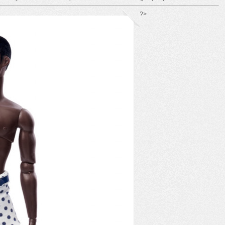
*/ ?>