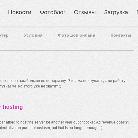
Новости
Фотоблог
Отзывы
Загрузка
отер
Условия
Фотошоп онлайн
Контакты
 сервера нам больше не по карману. Реклама не окупает даже работу
узиазме, но этого уже не хватит :(
r hosting
r afford to host the server for another year out of pocket. Ad revenue doesn't
ect alive on pure enthusiasm, but that is no longer enough :(