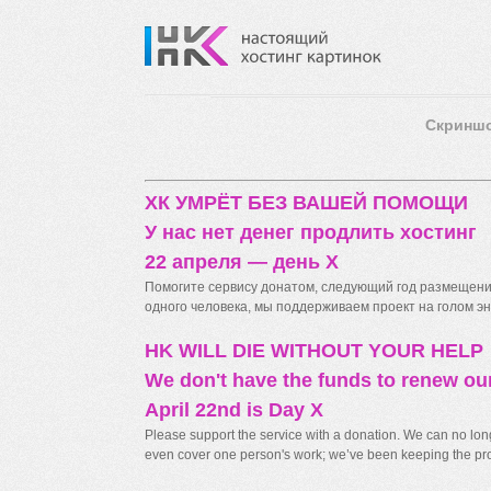
Скринш
ХК УМРЁТ БЕЗ ВАШЕЙ ПОМОЩИ
У нас нет денег продлить хостинг
22 апреля — день X
Помогите сервису донатом, следующий год размещения
одного человека, мы поддерживаем проект на голом энт
HK WILL DIE WITHOUT YOUR HELP
We don't have the funds to renew ou
April 22nd is Day X
Please support the service with a donation. We can no longe
even cover one person's work; we’ve been keeping the proj