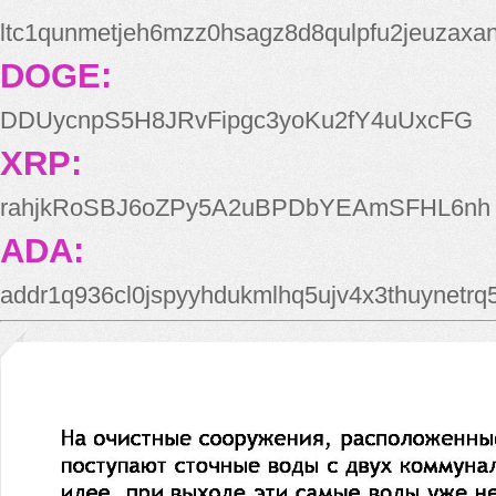
ltc1qunmetjeh6mzz0hsagz8d8qulpfu2jeuzaxa
DOGE:
DDUycnpS5H8JRvFipgc3yoKu2fY4uUxcFG
XRP:
rahjkRoSBJ6oZPy5A2uBPDbYEAmSFHL6nh
ADA:
addr1q936cl0jspyyhdukmlhq5ujv4x3thuynetr