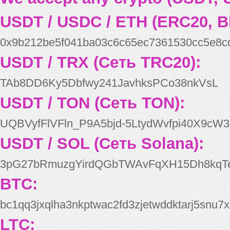
USDT / USDC / ETH (ERC20, B
0x9b212be5f041ba03c6c65ec7361530cc5e8c
USDT / TRX (Сеть TRC20):
TAb8DD6Ky5Dbfwy241JavhksPCo38nkVsL
USDT / TON (Сеть TON):
UQBVyfFlVFln_P9A5bjd-5LtydWvfpi40X9cW3
USDT / SOL (Сеть Solana):
3pG27bRmuzgYirdQGbTWAvFqXH15Dh8kqT
BTC:
bc1qq3jxqlha3nkptwac2fd3zjetwddktarj5snu7x
LTC: