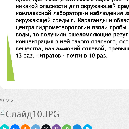
*/ ?>