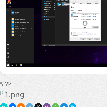
*/ ?>