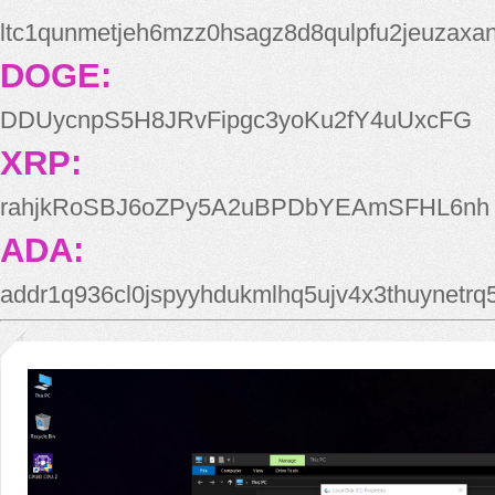
ltc1qunmetjeh6mzz0hsagz8d8qulpfu2jeuzaxa
DOGE:
DDUycnpS5H8JRvFipgc3yoKu2fY4uUxcFG
XRP:
rahjkRoSBJ6oZPy5A2uBPDbYEAmSFHL6nh
ADA:
addr1q936cl0jspyyhdukmlhq5ujv4x3thuynetr