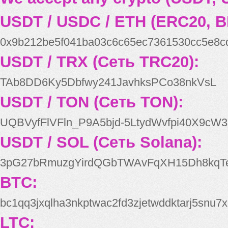
USDT / USDC / ETH (ERC20, B
0x9b212be5f041ba03c6c65ec7361530cc5e8c
USDT / TRX (Сеть TRC20):
TAb8DD6Ky5Dbfwy241JavhksPCo38nkVsL
USDT / TON (Сеть TON):
UQBVyfFlVFln_P9A5bjd-5LtydWvfpi40X9cW3
USDT / SOL (Сеть Solana):
3pG27bRmuzgYirdQGbTWAvFqXH15Dh8kqT
BTC:
bc1qq3jxqlha3nkptwac2fd3zjetwddktarj5snu7x
LTC: