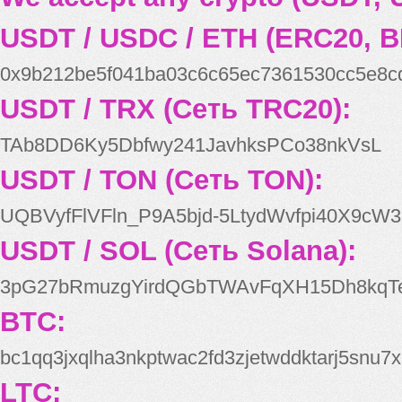
USDT / USDC / ETH (ERC20, B
0x9b212be5f041ba03c6c65ec7361530cc5e8c
USDT / TRX (Сеть TRC20):
TAb8DD6Ky5Dbfwy241JavhksPCo38nkVsL
USDT / TON (Сеть TON):
UQBVyfFlVFln_P9A5bjd-5LtydWvfpi40X9cW3
USDT / SOL (Сеть Solana):
3pG27bRmuzgYirdQGbTWAvFqXH15Dh8kqT
BTC:
bc1qq3jxqlha3nkptwac2fd3zjetwddktarj5snu7x
LTC: