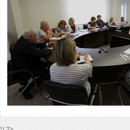
*/ ?>