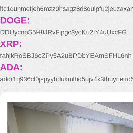
ltc1qunmetjeh6mzz0hsagz8d8qulpfu2jeuzaxa
DOGE:
DDUycnpS5H8JRvFipgc3yoKu2fY4uUxcFG
XRP:
rahjkRoSBJ6oZPy5A2uBPDbYEAmSFHL6nh
ADA:
addr1q936cl0jspyyhdukmlhq5ujv4x3thuynetr