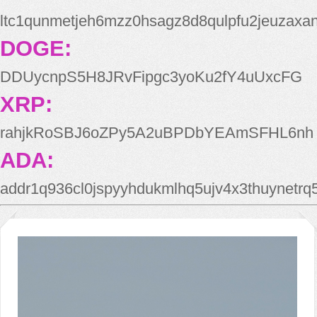
ltc1qunmetjeh6mzz0hsagz8d8qulpfu2jeuzaxa
DOGE:
DDUycnpS5H8JRvFipgc3yoKu2fY4uUxcFG
XRP:
rahjkRoSBJ6oZPy5A2uBPDbYEAmSFHL6nh
ADA:
addr1q936cl0jspyyhdukmlhq5ujv4x3thuynetr