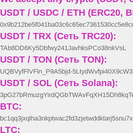
USDT / USDC / ETH (ERC20, B
0x9b212be5f041ba03c6c65ec7361530cc5e8c
USDT / TRX (Сеть TRC20):
TAb8DD6Ky5Dbfwy241JavhksPCo38nkVsL
USDT / TON (Сеть TON):
UQBVyfFlVFln_P9A5bjd-5LtydWvfpi40X9cW3
USDT / SOL (Сеть Solana):
3pG27bRmuzgYirdQGbTWAvFqXH15Dh8kqT
BTC:
bc1qq3jxqlha3nkptwac2fd3zjetwddktarj5snu7x
LTC: