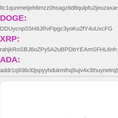
ltc1qunmetjeh6mzz0hsagz8d8qulpfu2jeuzaxa
DOGE:
DDUycnpS5H8JRvFipgc3yoKu2fY4uUxcFG
XRP:
rahjkRoSBJ6oZPy5A2uBPDbYEAmSFHL6nh
ADA:
addr1q936cl0jspyyhdukmlhq5ujv4x3thuynetr