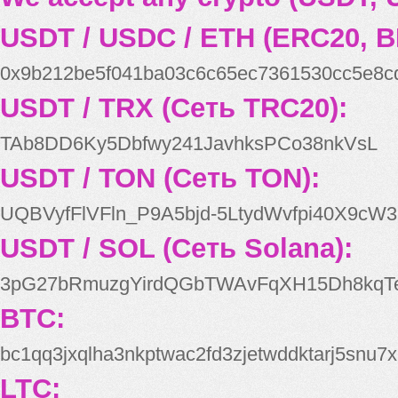
USDT / USDC / ETH (ERC20, B
0x9b212be5f041ba03c6c65ec7361530cc5e8c
USDT / TRX (Сеть TRC20):
TAb8DD6Ky5Dbfwy241JavhksPCo38nkVsL
USDT / TON (Сеть TON):
UQBVyfFlVFln_P9A5bjd-5LtydWvfpi40X9cW3
USDT / SOL (Сеть Solana):
3pG27bRmuzgYirdQGbTWAvFqXH15Dh8kqT
BTC:
bc1qq3jxqlha3nkptwac2fd3zjetwddktarj5snu7x
LTC: