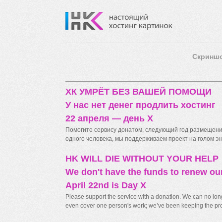
Скринш
ХК УМРЁТ БЕЗ ВАШЕЙ ПОМОЩИ
У нас нет денег продлить хостинг
22 апреля — день X
Помогите сервису донатом, следующий год размещения
одного человека, мы поддерживаем проект на голом энт
HK WILL DIE WITHOUT YOUR HELP
We don't have the funds to renew ou
April 22nd is Day X
Please support the service with a donation. We can no longe
even cover one person's work; we’ve been keeping the proj