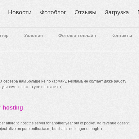
Новости
Фотоблог
Отзывы
Загрузка
отер
Условия
Фотошоп онлайн
Контакты
 сервера нам больше не по карману. Реклама не окупает даже работу
узиазме, но этого уже не хватит :(
r hosting
r afford to host the server for another year out of pocket. Ad revenue doesn't
ect alive on pure enthusiasm, but that is no longer enough :(