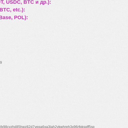
, USDC, BTC и др.):
TC, etc.):
Base, POL):
9
xfx98cyzhd85hwz82d7veqa6xa3lah2vkwhreh3x96rfgksqff5sp