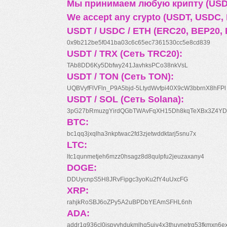
Мы принимаем любую крипту (USDT
We accept any crypto (USDT, USDC, B
USDT / USDC / ETH (ERC20, BEP20, 
0x9b212be5f041ba03c6c65ec7361530cc5e8cd839
USDT / TRX (Сеть TRC20):
TAb8DD6Ky5Dbfwy241JavhksPCo38nkVsL
USDT / TON (Сеть TON):
UQBVyfFlVFln_P9A5bjd-5LtydWvfpi40X9cW3bbrnX8hFPl
USDT / SOL (Сеть Solana):
3pG27bRmuzgYirdQGbTWAvFqXH15Dh8kqTeXBx3Z4YD
BTC:
bc1qq3jxqlha3nkptwac2fd3zjetwddktarj5snu7x
LTC:
ltc1qunmetjeh6mzz0hsagz8d8qulpfu2jeuzaxany4
DOGE:
DDUycnpS5H8JRvFipgc3yoKu2fY4uUxcFG
XRP:
rahjkRoSBJ6oZPy5A2uBPDbYEAmSFHL6nh
ADA:
addr1q936cl0jspyyhdukmlhq5ujv4x3thuynetrq53fkmxn6e