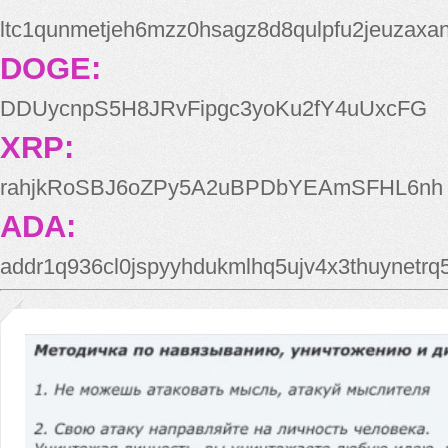
ltc1qunmetjeh6mzz0hsagz8d8qulpfu2jeuzaxa
DOGE:
DDUycnpS5H8JRvFipgc3yoKu2fY4uUxcFG
XRP:
rahjkRoSBJ6oZPy5A2uBPDbYEAmSFHL6nh
ADA:
addr1q936cl0jspyyhdukmlhq5ujv4x3thuynetr