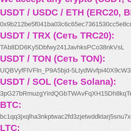
USDT / USDC / ETH (ERC20, B
0x9b212be5f041ba03c6c65ec7361530cc5e8c
USDT / TRX (Сеть TRC20):
TAb8DD6Ky5Dbfwy241JavhksPCo38nkVsL
USDT / TON (Сеть TON):
UQBVyfFlVFln_P9A5bjd-5LtydWvfpi40X9cW3
USDT / SOL (Сеть Solana):
3pG27bRmuzgYirdQGbTWAvFqXH15Dh8kqT
BTC:
bc1qq3jxqlha3nkptwac2fd3zjetwddktarj5snu7x
LTC: