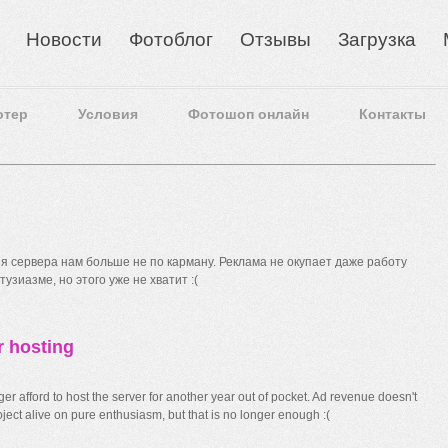
Новости
Фотоблог
Отзывы
Загрузка
отер
Условия
Фотошоп онлайн
Контакты
 сервера нам больше не по карману. Реклама не окупает даже работу
узиазме, но этого уже не хватит :(
r hosting
r afford to host the server for another year out of pocket. Ad revenue doesn't
ect alive on pure enthusiasm, but that is no longer enough :(