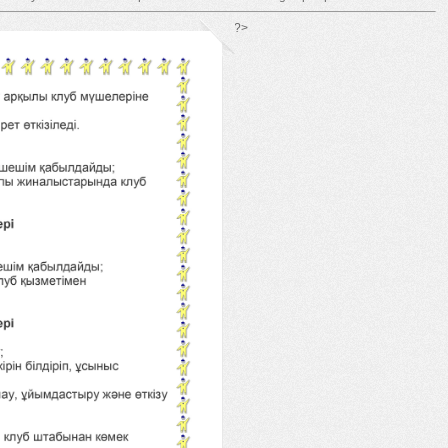
*/ ?>