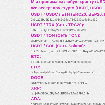
Мы принимаем любую крипту (USDT
We accept any crypto (USDT, USDC, B
USDT / USDC / ETH (ERC20, BEP20, 
0x9b212be5f041ba03c6c65ec7361530cc5e8cd839
USDT / TRX (Сеть TRC20):
TAb8DD6Ky5Dbfwy241JavhksPCo38nkVsL
USDT / TON (Сеть TON):
UQBVyfFlVFln_P9A5bjd-5LtydWvfpi40X9cW3bbrnX8hFPl
USDT / SOL (Сеть Solana):
3pG27bRmuzgYirdQGbTWAvFqXH15Dh8kqTeXBx3Z4YD
BTC:
bc1qq3jxqlha3nkptwac2fd3zjetwddktarj5snu7x
LTC:
ltc1qunmetjeh6mzz0hsagz8d8qulpfu2jeuzaxany4
DOGE:
DDUycnpS5H8JRvFipgc3yoKu2fY4uUxcFG
XRP:
rahjkRoSBJ6oZPy5A2uBPDbYEAmSFHL6nh
ADA:
addr1q936cl0jspyyhdukmlhq5ujv4x3thuynetrq53fkmxn6e