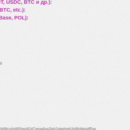
, USDC, BTC и др.):
TC, etc.):
Base, POL):
9
xfx98cyzhd85hwz82d7veqa6xa3lah2vkwhreh3x96rfgksqff5sp