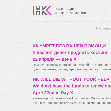
Скринш
ХК УМРЁТ БЕЗ ВАШЕЙ ПОМОЩИ
У нас нет денег продлить хостинг
22 апреля — день X
Помогите сервису донатом, следующий год размещения
одного человека, мы поддерживаем проект на голом энт
HK WILL DIE WITHOUT YOUR HELP
We don't have the funds to renew ou
April 22nd is Day X
Please support the service with a donation. We can no longe
even cover one person's work; we’ve been keeping the proj