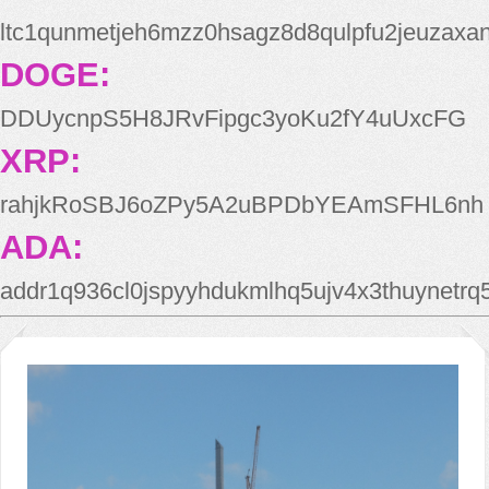
ltc1qunmetjeh6mzz0hsagz8d8qulpfu2jeuzaxa
DOGE:
DDUycnpS5H8JRvFipgc3yoKu2fY4uUxcFG
XRP:
rahjkRoSBJ6oZPy5A2uBPDbYEAmSFHL6nh
ADA:
addr1q936cl0jspyyhdukmlhq5ujv4x3thuynetr