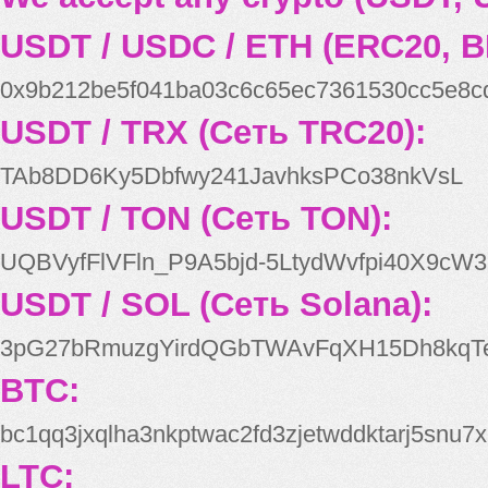
USDT / USDC / ETH (ERC20, B
0x9b212be5f041ba03c6c65ec7361530cc5e8c
USDT / TRX (Сеть TRC20):
TAb8DD6Ky5Dbfwy241JavhksPCo38nkVsL
USDT / TON (Сеть TON):
UQBVyfFlVFln_P9A5bjd-5LtydWvfpi40X9cW3
USDT / SOL (Сеть Solana):
3pG27bRmuzgYirdQGbTWAvFqXH15Dh8kqT
BTC:
bc1qq3jxqlha3nkptwac2fd3zjetwddktarj5snu7x
LTC: