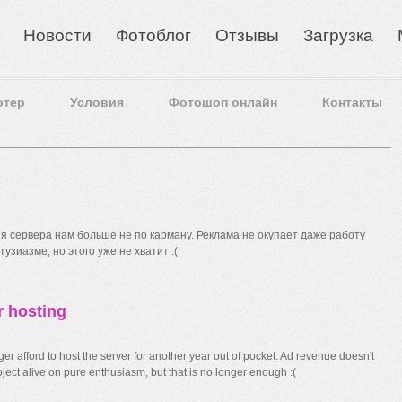
Новости
Фотоблог
Отзывы
Загрузка
отер
Условия
Фотошоп онлайн
Контакты
 сервера нам больше не по карману. Реклама не окупает даже работу
узиазме, но этого уже не хватит :(
r hosting
r afford to host the server for another year out of pocket. Ad revenue doesn't
ect alive on pure enthusiasm, but that is no longer enough :(