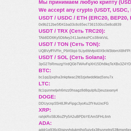
Мы принимаем любую крипту (USDT
We accept any crypto (USDT, USDC, B
USDT / USDC / ETH (ERC20, BEP20, 
0x9b212be5f041ba03c6c65ec7361530cc5e8cd839
USDT / TRX (Сеть TRC20):
TAb8DD6Ky5Dbfwy241JavhksPCo38nkVsL
USDT / TON (Сеть TON):
UQBVyfFlVFln_P9A5bjd-5LtydWvfpi40X9cW3bbrnX8hFPl
USDT / SOL (Сеть Solana):
3pG27bRmuzgYirdQGbTWAvFqXH15Dh8kqTeXBx3Z4YD
BTC:
bc1qq3jxqlha3nkptwac2fd3zjetwddktarj5snu7x
LTC:
ltc1qunmetjeh6mzz0hsagz8d8qulpfu2jeuzaxany4
DOGE:
DDUycnpS5H8JRvFipgc3yoKu2fY4uUxcFG
XRP:
rahjkRoSBJ6oZPy5A2uBPDbYEAmSFHL6nh
ADA:
addr1q936cl0jspyyhdukmlhq5ujv4x3thuynetrq53fkmxn6e