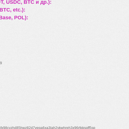
, USDC, BTC и др.):
TC, etc.):
Base, POL):
9
xfx98cyzhd85hwz82d7veqa6xa3lah2vkwhreh3x96rfgksqff5sp