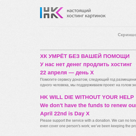
Скринш
ХК УМРЁТ БЕЗ ВАШЕЙ ПОМОЩИ
У нас нет денег продлить хостинг
22 апреля — день X
Помогите сервису донатом, следующий год размещения
одного человека, мы поддерживаем проект на голом энт
HK WILL DIE WITHOUT YOUR HELP
We don't have the funds to renew ou
April 22nd is Day X
Please support the service with a donation. We can no longe
even cover one person's work; we’ve been keeping the proj