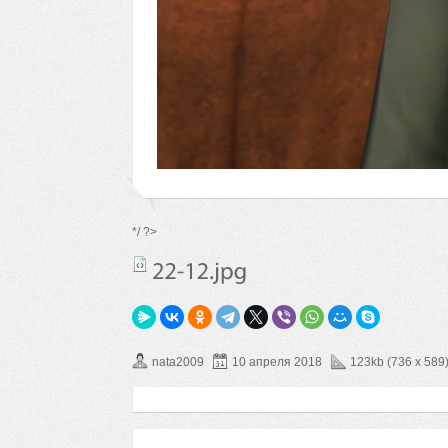
*/ ?>
nata2009
10 апреля 2018
123kb (736 x 589