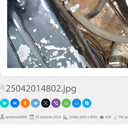
andrews6666
25 апреля 2014
144kb (600 x 800)
430
Не д