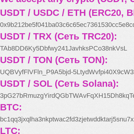
USDT / USDC / ETH (ERC20, B
0x9b212be5f041ba03c6c65ec7361530cc5e8c
USDT / TRX (Сеть TRC20):
TAb8DD6Ky5Dbfwy241JavhksPCo38nkVsL
USDT / TON (Сеть TON):
UQBVyfFlVFln_P9A5bjd-5LtydWvfpi40X9cW3
USDT / SOL (Сеть Solana):
3pG27bRmuzgYirdQGbTWAvFqXH15Dh8kqT
BTC:
bc1qq3jxqlha3nkptwac2fd3zjetwddktarj5snu7x
LTC: