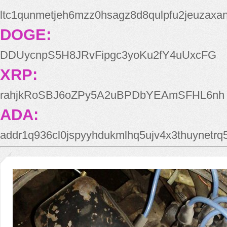
ltc1qunmetjeh6mzz0hsagz8d8qulpfu2jeuzaxa
DOGE:
DDUycnpS5H8JRvFipgc3yoKu2fY4uUxcFG
XRP:
rahjkRoSBJ6oZPy5A2uBPDbYEAmSFHL6nh
ADA:
addr1q936cl0jspyyhdukmlhq5ujv4x3thuynetr