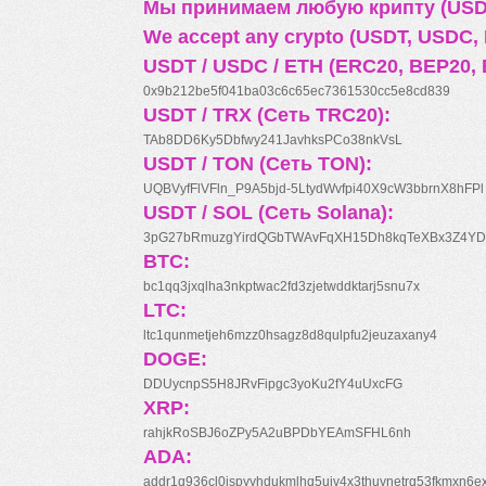
Мы принимаем любую крипту (USDT
We accept any crypto (USDT, USDC, B
USDT / USDC / ETH (ERC20, BEP20, 
0x9b212be5f041ba03c6c65ec7361530cc5e8cd839
USDT / TRX (Сеть TRC20):
TAb8DD6Ky5Dbfwy241JavhksPCo38nkVsL
USDT / TON (Сеть TON):
UQBVyfFlVFln_P9A5bjd-5LtydWvfpi40X9cW3bbrnX8hFPl
USDT / SOL (Сеть Solana):
3pG27bRmuzgYirdQGbTWAvFqXH15Dh8kqTeXBx3Z4YD
BTC:
bc1qq3jxqlha3nkptwac2fd3zjetwddktarj5snu7x
LTC:
ltc1qunmetjeh6mzz0hsagz8d8qulpfu2jeuzaxany4
DOGE:
DDUycnpS5H8JRvFipgc3yoKu2fY4uUxcFG
XRP:
rahjkRoSBJ6oZPy5A2uBPDbYEAmSFHL6nh
ADA:
addr1q936cl0jspyyhdukmlhq5ujv4x3thuynetrq53fkmxn6e