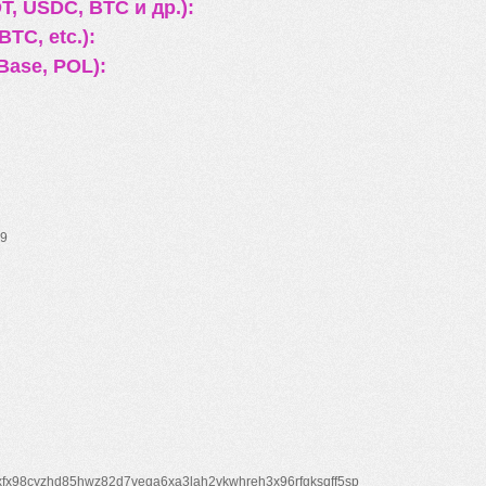
, USDC, BTC и др.):
TC, etc.):
Base, POL):
9
xfx98cyzhd85hwz82d7veqa6xa3lah2vkwhreh3x96rfgksqff5sp