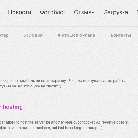
Новости
Фотоблог
Отзывы
Загрузка
отер
Условия
Фотошоп онлайн
Контакты
 сервера нам больше не по карману. Реклама не окупает даже работу
узиазме, но этого уже не хватит :(
r hosting
r afford to host the server for another year out of pocket. Ad revenue doesn't
ect alive on pure enthusiasm, but that is no longer enough :(