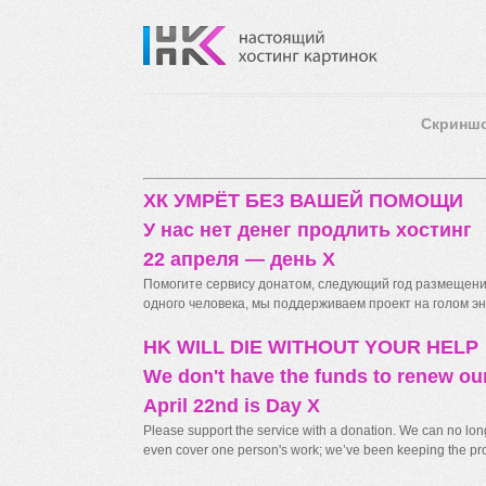
Скринш
ХК УМРЁТ БЕЗ ВАШЕЙ ПОМОЩИ
У нас нет денег продлить хостинг
22 апреля — день X
Помогите сервису донатом, следующий год размещения
одного человека, мы поддерживаем проект на голом энт
HK WILL DIE WITHOUT YOUR HELP
We don't have the funds to renew ou
April 22nd is Day X
Please support the service with a donation. We can no longe
even cover one person's work; we’ve been keeping the proj