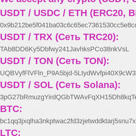
USDT / USDC / ETH (ERC20, B
0x9b212be5f041ba03c6c65ec7361530cc5e8c
USDT / TRX (Сеть TRC20):
TAb8DD6Ky5Dbfwy241JavhksPCo38nkVsL
USDT / TON (Сеть TON):
UQBVyfFlVFln_P9A5bjd-5LtydWvfpi40X9cW3
USDT / SOL (Сеть Solana):
3pG27bRmuzgYirdQGbTWAvFqXH15Dh8kqT
BTC:
bc1qq3jxqlha3nkptwac2fd3zjetwddktarj5snu7x
LTC: