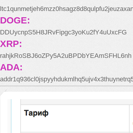
ltc1qunmetjeh6mzz0hsagz8d8qulpfu2jeuzaxa
DOGE:
DDUycnpS5H8JRvFipgc3yoKu2fY4uUxcFG
XRP:
rahjkRoSBJ6oZPy5A2uBPDbYEAmSFHL6nh
ADA:
addr1q936cl0jspyyhdukmlhq5ujv4x3thuynetr