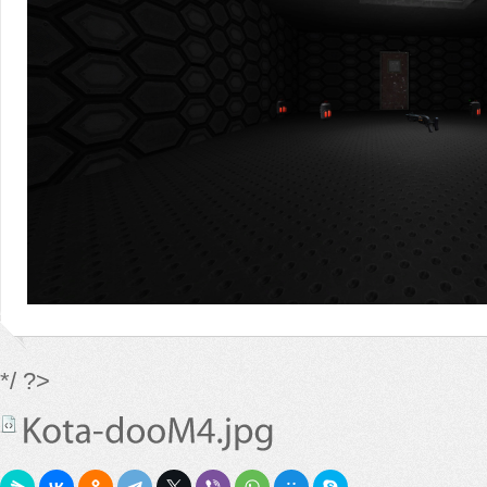
*/ ?>