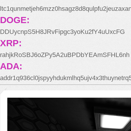
ltc1qunmetjeh6mzz0hsagz8d8qulpfu2jeuzaxa
DOGE:
DDUycnpS5H8JRvFipgc3yoKu2fY4uUxcFG
XRP:
rahjkRoSBJ6oZPy5A2uBPDbYEAmSFHL6nh
ADA:
addr1q936cl0jspyyhdukmlhq5ujv4x3thuynetr