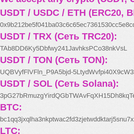
USDT / USDC / ETH (ERC20, B
0x9b212be5f041ba03c6c65ec7361530cc5e8c
USDT / TRX (Сеть TRC20):
TAb8DD6Ky5Dbfwy241JavhksPCo38nkVsL
USDT / TON (Сеть TON):
UQBVyfFlVFln_P9A5bjd-5LtydWvfpi40X9cW3
USDT / SOL (Сеть Solana):
3pG27bRmuzgYirdQGbTWAvFqXH15Dh8kqT
BTC:
bc1qq3jxqlha3nkptwac2fd3zjetwddktarj5snu7x
LTC: