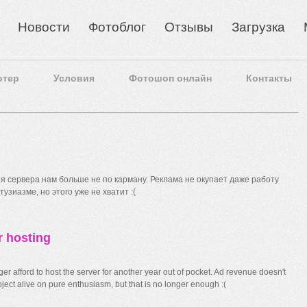
Новости
Фотоблог
Отзывы
Загрузка
отер
Условия
Фотошоп онлайн
Контакты
 сервера нам больше не по карману. Реклама не окупает даже работу
узиазме, но этого уже не хватит :(
r hosting
r afford to host the server for another year out of pocket. Ad revenue doesn't
ect alive on pure enthusiasm, but that is no longer enough :(