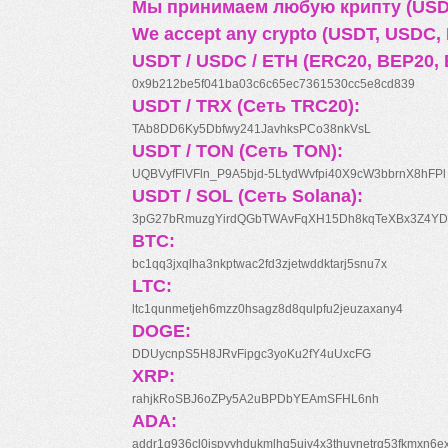
Мы принимаем любую крипту (USDT
We accept any crypto (USDT, USDC, B
USDT / USDC / ETH (ERC20, BEP20, 
0x9b212be5f041ba03c6c65ec7361530cc5e8cd839
USDT / TRX (Сеть TRC20):
TAb8DD6Ky5Dbfwy241JavhksPCo38nkVsL
USDT / TON (Сеть TON):
UQBVyfFlVFln_P9A5bjd-5LtydWvfpi40X9cW3bbrnX8hFPl
USDT / SOL (Сеть Solana):
3pG27bRmuzgYirdQGbTWAvFqXH15Dh8kqTeXBx3Z4YD
BTC:
bc1qq3jxqlha3nkptwac2fd3zjetwddktarj5snu7x
LTC:
ltc1qunmetjeh6mzz0hsagz8d8qulpfu2jeuzaxany4
DOGE:
DDUycnpS5H8JRvFipgc3yoKu2fY4uUxcFG
XRP:
rahjkRoSBJ6oZPy5A2uBPDbYEAmSFHL6nh
ADA:
addr1q936cl0jspyyhdukmlhq5ujv4x3thuynetrq53fkmxn6e