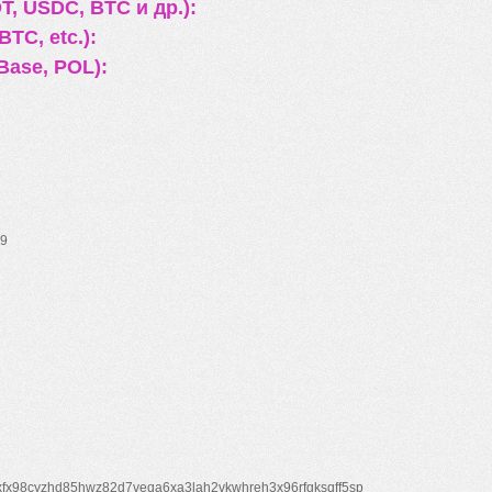
, USDC, BTC и др.):
TC, etc.):
Base, POL):
9
xfx98cyzhd85hwz82d7veqa6xa3lah2vkwhreh3x96rfgksqff5sp