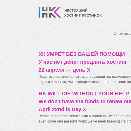
Скринш
ХК УМРЁТ БЕЗ ВАШЕЙ ПОМОЩИ
У нас нет денег продлить хостинг
22 апреля — день X
Помогите сервису донатом, следующий год размещения
одного человека, мы поддерживаем проект на голом энт
HK WILL DIE WITHOUT YOUR HELP
We don't have the funds to renew ou
April 22nd is Day X
Please support the service with a donation. We can no longe
even cover one person's work; we’ve been keeping the proj