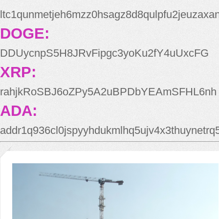
ltc1qunmetjeh6mzz0hsagz8d8qulpfu2jeuzaxa
DOGE:
DDUycnpS5H8JRvFipgc3yoKu2fY4uUxcFG
XRP:
rahjkRoSBJ6oZPy5A2uBPDbYEAmSFHL6nh
ADA:
addr1q936cl0jspyyhdukmlhq5ujv4x3thuynetr