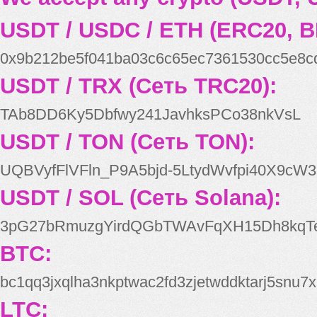
USDT / USDC / ETH (ERC20, B
0x9b212be5f041ba03c6c65ec7361530cc5e8c
USDT / TRX (Сеть TRC20):
TAb8DD6Ky5Dbfwy241JavhksPCo38nkVsL
USDT / TON (Сеть TON):
UQBVyfFlVFln_P9A5bjd-5LtydWvfpi40X9cW3
USDT / SOL (Сеть Solana):
3pG27bRmuzgYirdQGbTWAvFqXH15Dh8kqT
BTC:
bc1qq3jxqlha3nkptwac2fd3zjetwddktarj5snu7x
LTC: