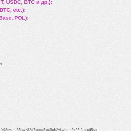
, USDC, BTC и др.):
TC, etc.):
Base, POL):
9
xfx98cyzhd85hwz82d7veqa6xa3lah2vkwhreh3x96rfgksqff5sp