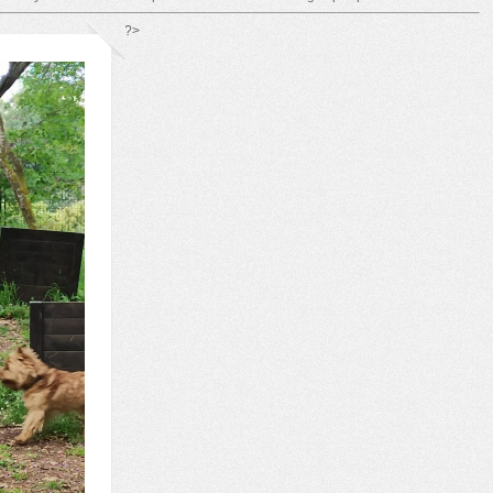
*/ ?>