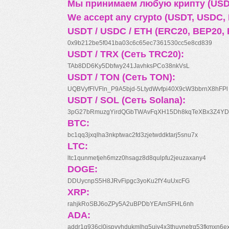
Мы принимаем любую крипту (USDT
We accept any crypto (USDT, USDC, B
USDT / USDC / ETH (ERC20, BEP20, 
0x9b212be5f041ba03c6c65ec7361530cc5e8cd839
USDT / TRX (Сеть TRC20):
TAb8DD6Ky5Dbfwy241JavhksPCo38nkVsL
USDT / TON (Сеть TON):
UQBVyfFlVFln_P9A5bjd-5LtydWvfpi40X9cW3bbrnX8hFPl
USDT / SOL (Сеть Solana):
3pG27bRmuzgYirdQGbTWAvFqXH15Dh8kqTeXBx3Z4YD
BTC:
bc1qq3jxqlha3nkptwac2fd3zjetwddktarj5snu7x
LTC:
ltc1qunmetjeh6mzz0hsagz8d8qulpfu2jeuzaxany4
DOGE:
DDUycnpS5H8JRvFipgc3yoKu2fY4uUxcFG
XRP:
rahjkRoSBJ6oZPy5A2uBPDbYEAmSFHL6nh
ADA:
addr1q936cl0jspyyhdukmlhq5ujv4x3thuynetrq53fkmxn6e