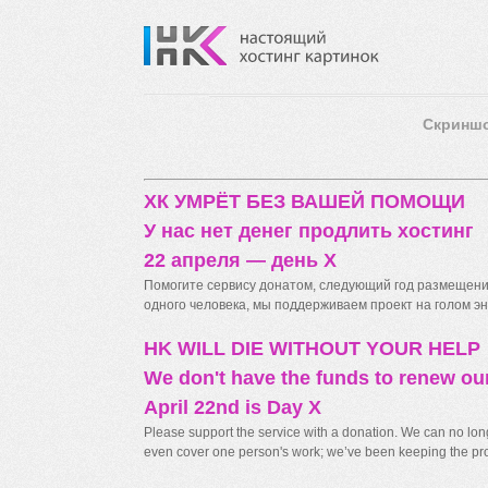
Скринш
ХК УМРЁТ БЕЗ ВАШЕЙ ПОМОЩИ
У нас нет денег продлить хостинг
22 апреля — день X
Помогите сервису донатом, следующий год размещения
одного человека, мы поддерживаем проект на голом энт
HK WILL DIE WITHOUT YOUR HELP
We don't have the funds to renew ou
April 22nd is Day X
Please support the service with a donation. We can no longe
even cover one person's work; we’ve been keeping the proj