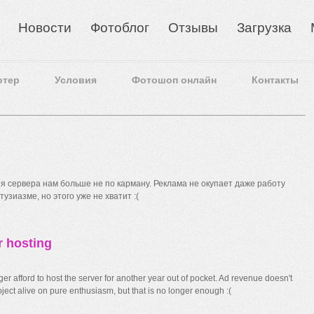
Новости
Фотоблог
Отзывы
Загрузка
отер
Условия
Фотошоп онлайн
Контакты
 сервера нам больше не по карману. Реклама не окупает даже работу
узиазме, но этого уже не хватит :(
r hosting
r afford to host the server for another year out of pocket. Ad revenue doesn't
ect alive on pure enthusiasm, but that is no longer enough :(