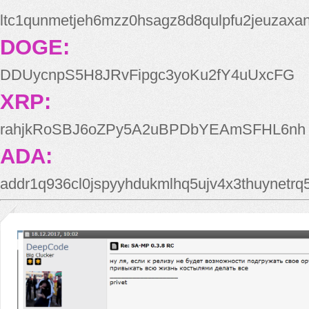
ltc1qunmetjeh6mzz0hsagz8d8qulpfu2jeuzaxa
DOGE:
DDUycnpS5H8JRvFipgc3yoKu2fY4uUxcFG
XRP:
rahjkRoSBJ6oZPy5A2uBPDbYEAmSFHL6nh
ADA:
addr1q936cl0jspyyhdukmlhq5ujv4x3thuynetr