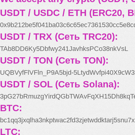
USDT / USDC / ETH (ERC20, B
0x9b212be5f041ba03c6c65ec7361530cc5e8c
USDT / TRX (Сеть TRC20):
TAb8DD6Ky5Dbfwy241JavhksPCo38nkVsL
USDT / TON (Сеть TON):
UQBVyfFlVFln_P9A5bjd-5LtydWvfpi40X9cW3
USDT / SOL (Сеть Solana):
3pG27bRmuzgYirdQGbTWAvFqXH15Dh8kqT
BTC:
bc1qq3jxqlha3nkptwac2fd3zjetwddktarj5snu7x
LTC: