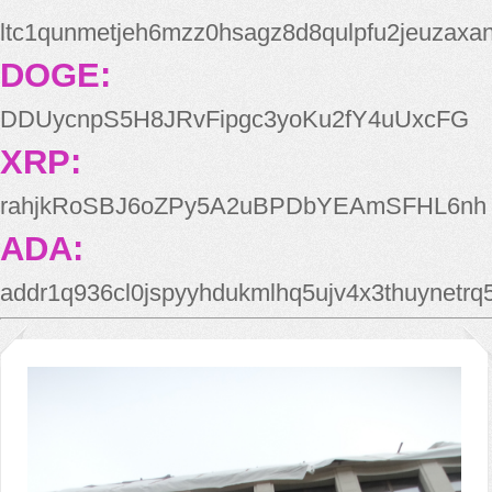
ltc1qunmetjeh6mzz0hsagz8d8qulpfu2jeuzaxa
DOGE:
DDUycnpS5H8JRvFipgc3yoKu2fY4uUxcFG
XRP:
rahjkRoSBJ6oZPy5A2uBPDbYEAmSFHL6nh
ADA:
addr1q936cl0jspyyhdukmlhq5ujv4x3thuynetr