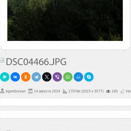
kgamboryan
14 августа 2024
1707kb (2015 x 3577)
165
Не