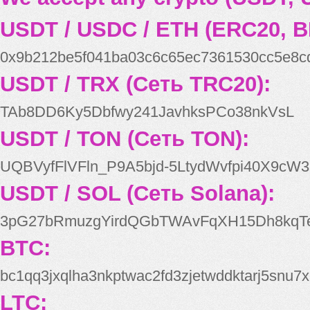
USDT / USDC / ETH (ERC20, B
0x9b212be5f041ba03c6c65ec7361530cc5e8c
USDT / TRX (Сеть TRC20):
TAb8DD6Ky5Dbfwy241JavhksPCo38nkVsL
USDT / TON (Сеть TON):
UQBVyfFlVFln_P9A5bjd-5LtydWvfpi40X9cW3
USDT / SOL (Сеть Solana):
3pG27bRmuzgYirdQGbTWAvFqXH15Dh8kqT
BTC:
bc1qq3jxqlha3nkptwac2fd3zjetwddktarj5snu7x
LTC: