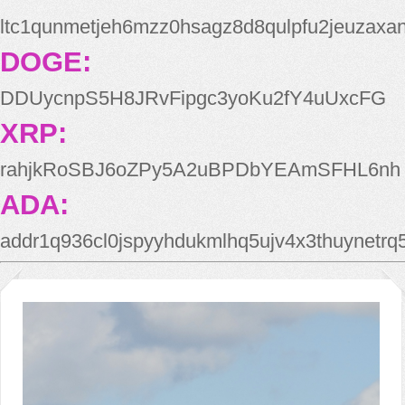
ltc1qunmetjeh6mzz0hsagz8d8qulpfu2jeuzaxa
DOGE:
DDUycnpS5H8JRvFipgc3yoKu2fY4uUxcFG
XRP:
rahjkRoSBJ6oZPy5A2uBPDbYEAmSFHL6nh
ADA:
addr1q936cl0jspyyhdukmlhq5ujv4x3thuynetr