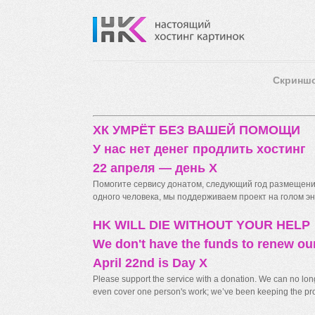
Скринш
ХК УМРЁТ БЕЗ ВАШЕЙ ПОМОЩИ
У нас нет денег продлить хостинг
22 апреля — день X
Помогите сервису донатом, следующий год размещения
одного человека, мы поддерживаем проект на голом энт
HK WILL DIE WITHOUT YOUR HELP
We don't have the funds to renew ou
April 22nd is Day X
Please support the service with a donation. We can no longe
even cover one person's work; we’ve been keeping the proj