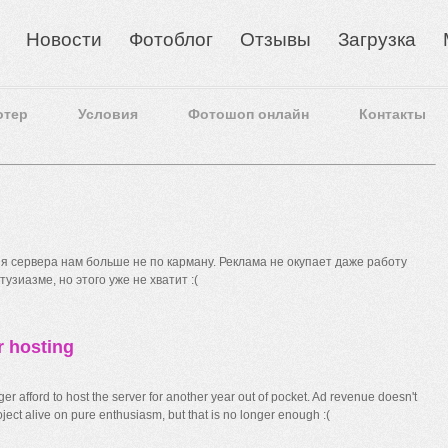
Новости
Фотоблог
Отзывы
Загрузка
отер
Условия
Фотошоп онлайн
Контакты
 сервера нам больше не по карману. Реклама не окупает даже работу
узиазме, но этого уже не хватит :(
r hosting
r afford to host the server for another year out of pocket. Ad revenue doesn't
ect alive on pure enthusiasm, but that is no longer enough :(