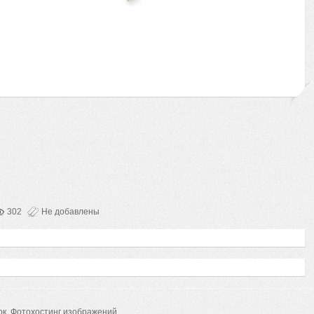
302
Не добавлены
ок.
Фотохостинг изображений