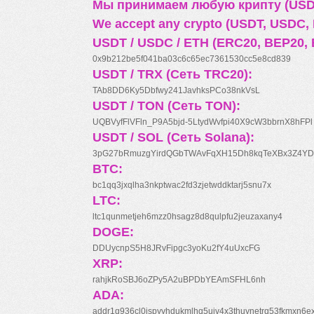
Мы принимаем любую крипту (USDT
We accept any crypto (USDT, USDC, B
USDT / USDC / ETH (ERC20, BEP20, 
0x9b212be5f041ba03c6c65ec7361530cc5e8cd839
USDT / TRX (Сеть TRC20):
TAb8DD6Ky5Dbfwy241JavhksPCo38nkVsL
USDT / TON (Сеть TON):
UQBVyfFlVFln_P9A5bjd-5LtydWvfpi40X9cW3bbrnX8hFPl
USDT / SOL (Сеть Solana):
3pG27bRmuzgYirdQGbTWAvFqXH15Dh8kqTeXBx3Z4YD
BTC:
bc1qq3jxqlha3nkptwac2fd3zjetwddktarj5snu7x
LTC:
ltc1qunmetjeh6mzz0hsagz8d8qulpfu2jeuzaxany4
DOGE:
DDUycnpS5H8JRvFipgc3yoKu2fY4uUxcFG
XRP:
rahjkRoSBJ6oZPy5A2uBPDbYEAmSFHL6nh
ADA:
addr1q936cl0jspyyhdukmlhq5ujv4x3thuynetrq53fkmxn6e