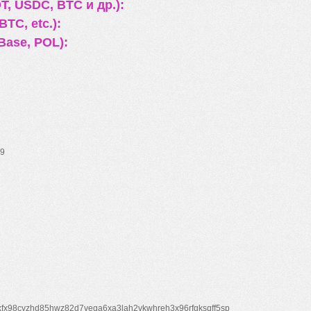
, USDC, BTC и др.):
TC, etc.):
Base, POL):
9
xfx98cyzhd85hwz82d7veqa6xa3lah2vkwhreh3x96rfgksqff5sp