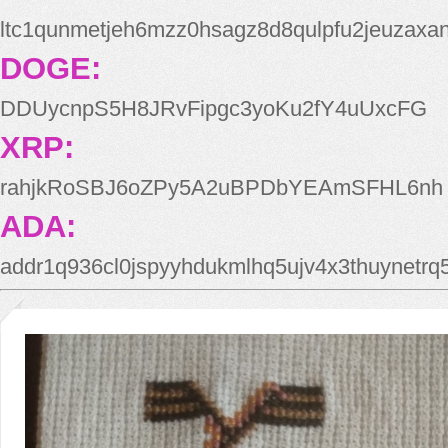
ltc1qunmetjeh6mzz0hsagz8d8qulpfu2jeuzaxa
DOGE:
DDUycnpS5H8JRvFipgc3yoKu2fY4uUxcFG
XRP:
rahjkRoSBJ6oZPy5A2uBPDbYEAmSFHL6nh
ADA:
addr1q936cl0jspyyhdukmlhq5ujv4x3thuynetr