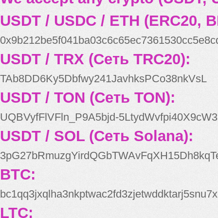
USDT / USDC / ETH (ERC20, B
0x9b212be5f041ba03c6c65ec7361530cc5e8c
USDT / TRX (Сеть TRC20):
TAb8DD6Ky5Dbfwy241JavhksPCo38nkVsL
USDT / TON (Сеть TON):
UQBVyfFlVFln_P9A5bjd-5LtydWvfpi40X9cW3
USDT / SOL (Сеть Solana):
3pG27bRmuzgYirdQGbTWAvFqXH15Dh8kqT
BTC:
bc1qq3jxqlha3nkptwac2fd3zjetwddktarj5snu7x
LTC: