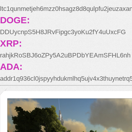
ltc1qunmetjeh6mzz0hsagz8d8qulpfu2jeuzaxa
DOGE:
DDUycnpS5H8JRvFipgc3yoKu2fY4uUxcFG
XRP:
rahjkRoSBJ6oZPy5A2uBPDbYEAmSFHL6nh
ADA:
addr1q936cl0jspyyhdukmlhq5ujv4x3thuynetr