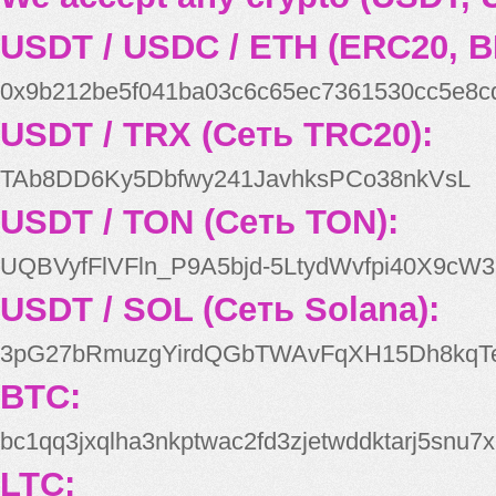
USDT / USDC / ETH (ERC20, B
0x9b212be5f041ba03c6c65ec7361530cc5e8c
USDT / TRX (Сеть TRC20):
TAb8DD6Ky5Dbfwy241JavhksPCo38nkVsL
USDT / TON (Сеть TON):
UQBVyfFlVFln_P9A5bjd-5LtydWvfpi40X9cW3
USDT / SOL (Сеть Solana):
3pG27bRmuzgYirdQGbTWAvFqXH15Dh8kqT
BTC:
bc1qq3jxqlha3nkptwac2fd3zjetwddktarj5snu7x
LTC: