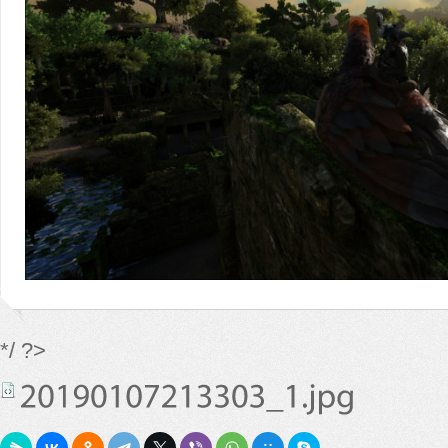
*/ ?>