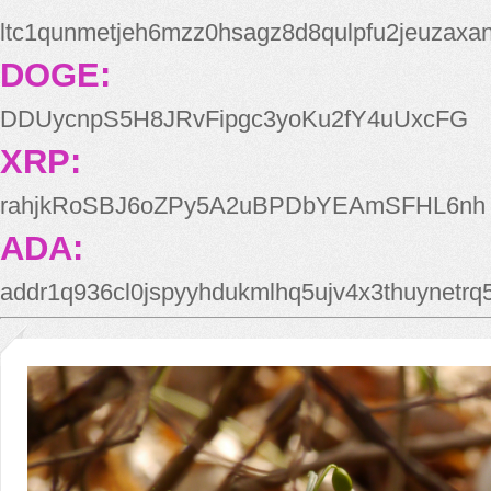
ltc1qunmetjeh6mzz0hsagz8d8qulpfu2jeuzaxa
DOGE:
DDUycnpS5H8JRvFipgc3yoKu2fY4uUxcFG
XRP:
rahjkRoSBJ6oZPy5A2uBPDbYEAmSFHL6nh
ADA:
addr1q936cl0jspyyhdukmlhq5ujv4x3thuynetr