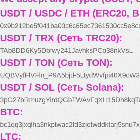
USDT / USDC / ETH (ERC20, B
0x9b212be5f041ba03c6c65ec7361530cc5e8c
USDT / TRX (Сеть TRC20):
TAb8DD6Ky5Dbfwy241JavhksPCo38nkVsL
USDT / TON (Сеть TON):
UQBVyfFlVFln_P9A5bjd-5LtydWvfpi40X9cW3
USDT / SOL (Сеть Solana):
3pG27bRmuzgYirdQGbTWAvFqXH15Dh8kqT
BTC:
bc1qq3jxqlha3nkptwac2fd3zjetwddktarj5snu7x
LTC: