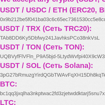
USDT / USDC / ETH (ERC20, B
0x9b212be5f041ba03c6c65ec7361530cc5e8c
USDT / TRX (Сеть TRC20):
TAb8DD6Ky5Dbfwy241JavhksPCo38nkVsL
USDT / TON (Сеть TON):
UQBVyfFlVFln_P9A5bjd-5LtydWvfpi40X9cW3
USDT / SOL (Сеть Solana):
3pG27bRmuzgYirdQGbTWAvFqXH15Dh8kqT
BTC:
bc1qq3jxqlha3nkptwac2fd3zjetwddktarj5snu7x
LTC: