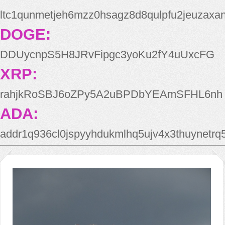
ltc1qunmetjeh6mzz0hsagz8d8qulpfu2jeuzaxa
DOGE:
DDUycnpS5H8JRvFipgc3yoKu2fY4uUxcFG
XRP:
rahjkRoSBJ6oZPy5A2uBPDbYEAmSFHL6nh
ADA:
addr1q936cl0jspyyhdukmlhq5ujv4x3thuynetr