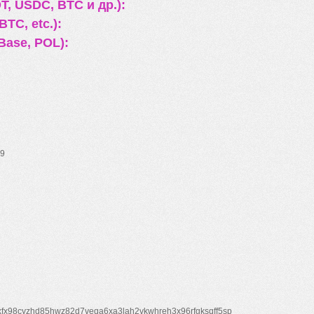
, USDC, BTC и др.):
TC, etc.):
Base, POL):
9
xfx98cyzhd85hwz82d7veqa6xa3lah2vkwhreh3x96rfgksqff5sp