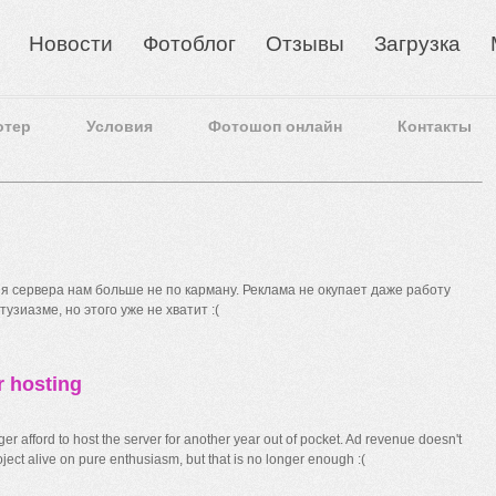
Новости
Фотоблог
Отзывы
Загрузка
отер
Условия
Фотошоп онлайн
Контакты
 сервера нам больше не по карману. Реклама не окупает даже работу
узиазме, но этого уже не хватит :(
r hosting
r afford to host the server for another year out of pocket. Ad revenue doesn't
ect alive on pure enthusiasm, but that is no longer enough :(