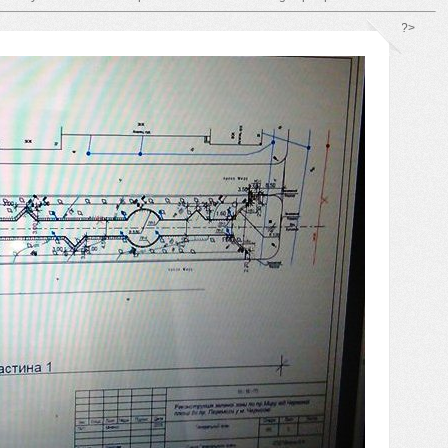
*/ ?>