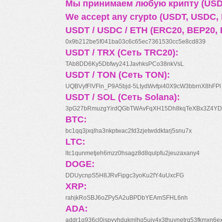
Мы принимаем любую крипту (USDT
We accept any crypto (USDT, USDC, B
USDT / USDC / ETH (ERC20, BEP20, 
0x9b212be5f041ba03c6c65ec7361530cc5e8cd839
USDT / TRX (Сеть TRC20):
TAb8DD6Ky5Dbfwy241JavhksPCo38nkVsL
USDT / TON (Сеть TON):
UQBVyfFlVFln_P9A5bjd-5LtydWvfpi40X9cW3bbrnX8hFPl
USDT / SOL (Сеть Solana):
3pG27bRmuzgYirdQGbTWAvFqXH15Dh8kqTeXBx3Z4YD
BTC:
bc1qq3jxqlha3nkptwac2fd3zjetwddktarj5snu7x
LTC:
ltc1qunmetjeh6mzz0hsagz8d8qulpfu2jeuzaxany4
DOGE:
DDUycnpS5H8JRvFipgc3yoKu2fY4uUxcFG
XRP:
rahjkRoSBJ6oZPy5A2uBPDbYEAmSFHL6nh
ADA:
addr1q936cl0jspyyhdukmlhq5ujv4x3thuynetrq53fkmxn6e