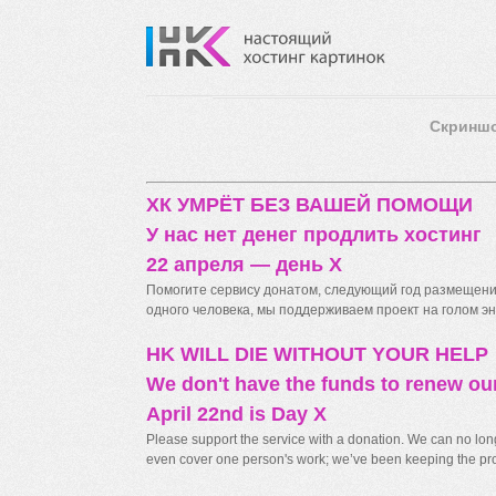
Скринш
ХК УМРЁТ БЕЗ ВАШЕЙ ПОМОЩИ
У нас нет денег продлить хостинг
22 апреля — день X
Помогите сервису донатом, следующий год размещения
одного человека, мы поддерживаем проект на голом энт
HK WILL DIE WITHOUT YOUR HELP
We don't have the funds to renew ou
April 22nd is Day X
Please support the service with a donation. We can no longe
even cover one person's work; we’ve been keeping the proj