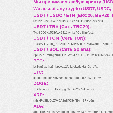
Мы принимаем любую крипту (USDT
We accept any crypto (USDT, USDC, B
USDT / USDC / ETH (ERC20, BEP20, 
0x9b212be5f041ba03c6c65ec7361530cc5e8cd839
USDT / TRX (Сеть TRC20):
TAb8DD6Ky5Dbfwy241JavhksPCo38nkVsL
USDT / TON (Сеть TON):
UQBVyfFlVFln_P9A5bjd-5LtydWvfpi40X9cW3bbrnX8hFPl
USDT / SOL (Сеть Solana):
3pG27bRmuzgYirdQGbTWAvFqXH15Dh8kqTeXBx3Z4YD
BTC:
bc1qq3jxqlha3nkptwac2fd3zjetwddktarj5snu7x
LTC:
ltc1qunmetjeh6mzz0hsagz8d8qulpfu2jeuzaxany4
DOGE:
DDUycnpS5H8JRvFipgc3yoKu2fY4uUxcFG
XRP:
rahjkRoSBJ6oZPy5A2uBPDbYEAmSFHL6nh
ADA:
addr1q936cl0jspyyhdukmlhq5ujv4x3thuynetrq53fkmxn6e