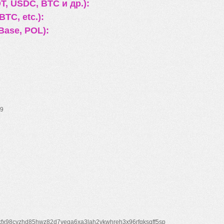
, USDC, BTC и др.):
TC, etc.):
Base, POL):
9
xfx98cyzhd85hwz82d7veqa6xa3lah2vkwhreh3x96rfgksqff5sp