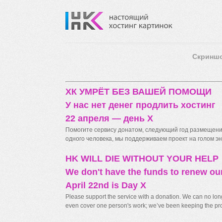
Скринш
ХК УМРЁТ БЕЗ ВАШЕЙ ПОМОЩИ
У нас нет денег продлить хостинг
22 апреля — день X
Помогите сервису донатом, следующий год размещения
одного человека, мы поддерживаем проект на голом энт
HK WILL DIE WITHOUT YOUR HELP
We don't have the funds to renew ou
April 22nd is Day X
Please support the service with a donation. We can no longe
even cover one person's work; we’ve been keeping the proj