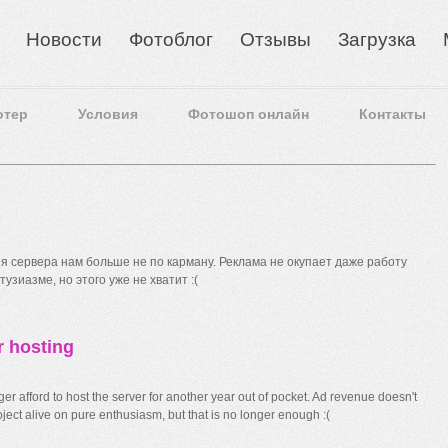
Новости
Фотоблог
Отзывы
Загрузка
отер
Условия
Фотошоп онлайн
Контакты
 сервера нам больше не по карману. Реклама не окупает даже работу
узиазме, но этого уже не хватит :(
r hosting
r afford to host the server for another year out of pocket. Ad revenue doesn't
ect alive on pure enthusiasm, but that is no longer enough :(