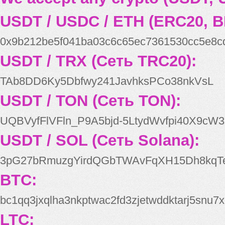
USDT / USDC / ETH (ERC20, B
0x9b212be5f041ba03c6c65ec7361530cc5e8c
USDT / TRX (Сеть TRC20):
TAb8DD6Ky5Dbfwy241JavhksPCo38nkVsL
USDT / TON (Сеть TON):
UQBVyfFlVFln_P9A5bjd-5LtydWvfpi40X9cW3
USDT / SOL (Сеть Solana):
3pG27bRmuzgYirdQGbTWAvFqXH15Dh8kqT
BTC:
bc1qq3jxqlha3nkptwac2fd3zjetwddktarj5snu7x
LTC: