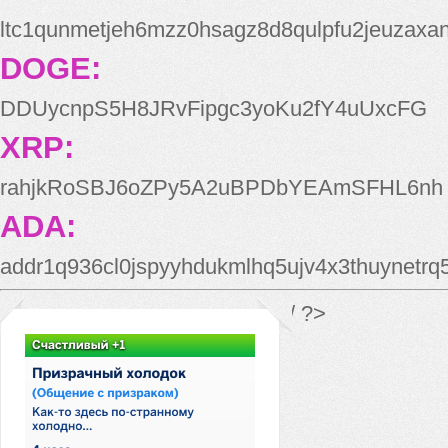
ltc1qunmetjeh6mzz0hsagz8d8qulpfu2jeuzaxa
DOGE:
DDUycnpS5H8JRvFipgc3yoKu2fY4uUxcFG
XRP:
rahjkRoSBJ6oZPy5A2uBPDbYEAmSFHL6nh
ADA:
addr1q936cl0jspyyhdukmlhq5ujv4x3thuynetr
*/ ?>