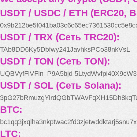
USDT / USDC / ETH (ERC20, B
0x9b212be5f041ba03c6c65ec7361530cc5e8c
USDT / TRX (Сеть TRC20):
TAb8DD6Ky5Dbfwy241JavhksPCo38nkVsL
USDT / TON (Сеть TON):
UQBVyfFlVFln_P9A5bjd-5LtydWvfpi40X9cW3
USDT / SOL (Сеть Solana):
3pG27bRmuzgYirdQGbTWAvFqXH15Dh8kqT
BTC:
bc1qq3jxqlha3nkptwac2fd3zjetwddktarj5snu7x
LTC: