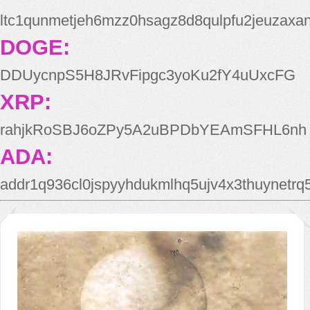
ltc1qunmetjeh6mzz0hsagz8d8qulpfu2jeuzaxa
DOGE:
DDUycnpS5H8JRvFipgc3yoKu2fY4uUxcFG
XRP:
rahjkRoSBJ6oZPy5A2uBPDbYEAmSFHL6nh
ADA:
addr1q936cl0jspyyhdukmlhq5ujv4x3thuynetr