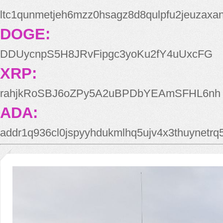
ltc1qunmetjeh6mzz0hsagz8d8qulpfu2jeuzaxa
DOGE:
DDUycnpS5H8JRvFipgc3yoKu2fY4uUxcFG
XRP:
rahjkRoSBJ6oZPy5A2uBPDbYEAmSFHL6nh
ADA:
addr1q936cl0jspyyhdukmlhq5ujv4x3thuynetr