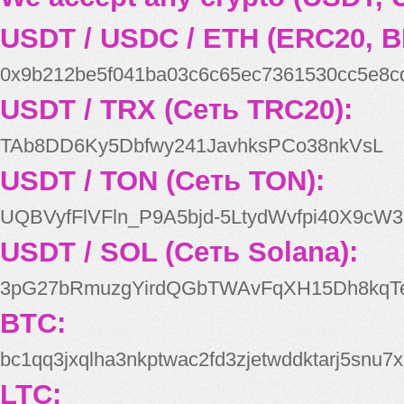
USDT / USDC / ETH (ERC20, B
0x9b212be5f041ba03c6c65ec7361530cc5e8c
USDT / TRX (Сеть TRC20):
TAb8DD6Ky5Dbfwy241JavhksPCo38nkVsL
USDT / TON (Сеть TON):
UQBVyfFlVFln_P9A5bjd-5LtydWvfpi40X9cW3
USDT / SOL (Сеть Solana):
3pG27bRmuzgYirdQGbTWAvFqXH15Dh8kqT
BTC:
bc1qq3jxqlha3nkptwac2fd3zjetwddktarj5snu7x
LTC: