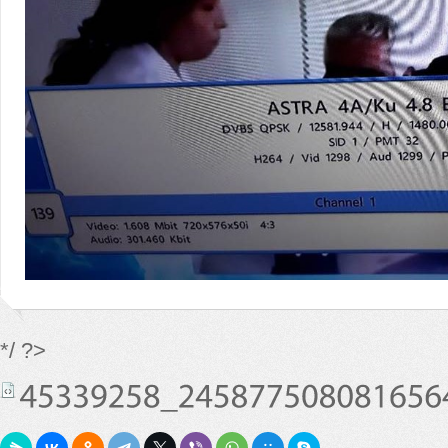
*/ ?>