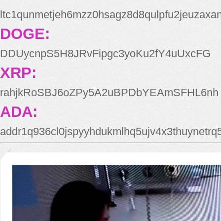
ltc1qunmetjeh6mzz0hsagz8d8qulpfu2jeuzaxa
DOGE:
DDUycnpS5H8JRvFipgc3yoKu2fY4uUxcFG
XRP:
rahjkRoSBJ6oZPy5A2uBPDbYEAmSFHL6nh
ADA:
addr1q936cl0jspyyhdukmlhq5ujv4x3thuynetr