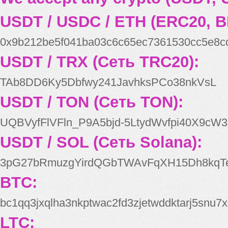
USDT / USDC / ETH (ERC20, B
0x9b212be5f041ba03c6c65ec7361530cc5e8c
USDT / TRX (Сеть TRC20):
TAb8DD6Ky5Dbfwy241JavhksPCo38nkVsL
USDT / TON (Сеть TON):
UQBVyfFlVFln_P9A5bjd-5LtydWvfpi40X9cW3
USDT / SOL (Сеть Solana):
3pG27bRmuzgYirdQGbTWAvFqXH15Dh8kqT
BTC:
bc1qq3jxqlha3nkptwac2fd3zjetwddktarj5snu7x
LTC: